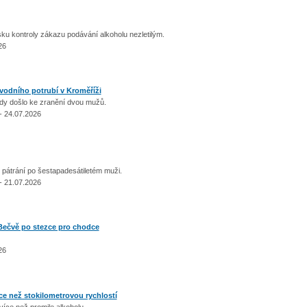
ku kontroly zákazu podávání alkoholu nezletilým.
26
vodního potrubí v Kroměříži
ody došlo ke zranění dvou mužů.
- 24.07.2026
 pátrání po šestapadesátiletém muži.
- 21.07.2026
 Bečvě po stezce pro chodce
26
íce než stokilometrovou rychlostí
více než promile alkoholu.