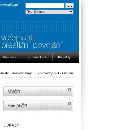
 vyhledávání
Prevence
eKomunikace
Kontakty
dajství Zlínského kraje
/
Zpravodajství ÚO Vsetín
MVČR
internetové stránky Hasiči ČR
ODKAZY