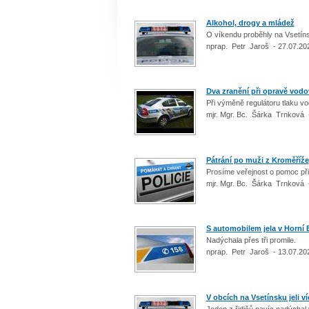
Alkohol, drogy a mládež
O víkendu proběhly na Vsetíns
nprap. Petr Jaroš - 27.07.20
Dva zranění při opravě vodo
Při výměně regulátoru tlaku v
mjr. Mgr. Bc. Šárka Trnková 
Pátrání po muži z Kroměříže
Prosíme veřejnost o pomoc při
mjr. Mgr. Bc. Šárka Trnková 
S automobilem jela v Horní
Nadýchala přes tři promile.
nprap. Petr Jaroš - 13.07.20
V obcích na Vsetínsku jeli v
Jeden z řidičů navíc nadýchal 