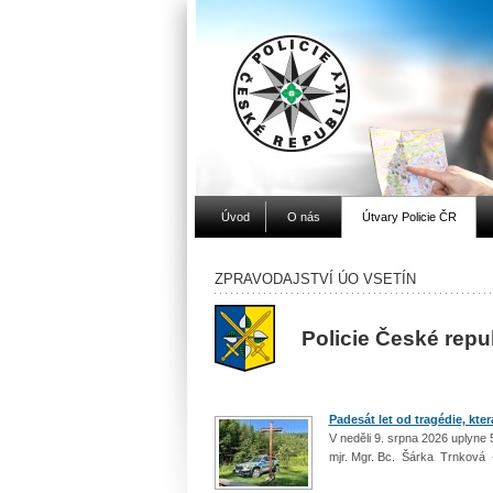
Úvod
O nás
Útvary Policie ČR
ZPRAVODAJSTVÍ ÚO VSETÍN
Policie České repu
Padesát let od tragédie, kter
V neděli 9. srpna 2026 uplyne 
mjr. Mgr. Bc. Šárka Trnková 