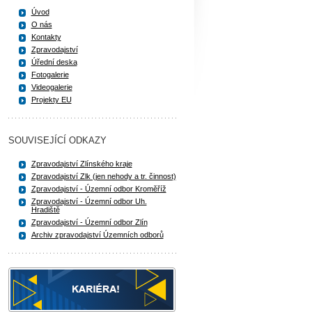
Úvod
O nás
Kontakty
Zpravodajství
Úřední deska
Fotogalerie
Videogalerie
Projekty EU
SOUVISEJÍCÍ ODKAZY
Zpravodajství Zlínského kraje
Zpravodajství Zlk (jen nehody a tr. činnost)
Zpravodajství - Územní odbor Kroměříž
Zpravodajství - Územní odbor Uh.
Hradiště
Zpravodajství - Územní odbor Zlín
Archiv zpravodajství Územních odborů