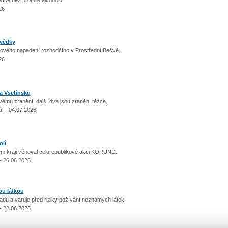
26
svědky
nového napadení rozhodčího v Prostřední Bečvě.
26
a Vsetínsku
vému zranění, další dva jsou zranění těžce.
á - 04.07.2026
lí
kém kraji věnoval celorepublikové akci KORUND.
- 26.06.2026
ou látkou
ípadu a varuje před riziky požívání neznámých látek.
- 22.06.2026