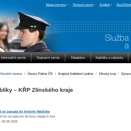
Mapa serveru
Textová verze
English
Rozšířené
Informační servis
Dopravní servis
Databáze
Nabídky a zakázky
Úvodní strana
/
Útvary Policie ČR
/
Krajská ředitelství policie
/
Zlínský kraj
/
Zpravo
bliky – KŘP Zlínského kraje
á se zapsala do historie Valašska
50 let od nalezení těl dvou mladých žen.
- 05.08.2026