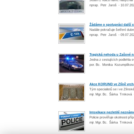
nprap. Petr Jaroš - 10.07.20
Žádáme o spolupráci další 
Nadále pokračuje šetření dub
nprap. Petr Jaroš - 09.07.20
Tragická nehoda u Zašové n
Jedna z cestujících podlehla s
por. Bc. Monika Kozumplíkov
Akce KORUND ve Zlíně vrcho
Tým specialistů se i ve Zlíns
mjr. Mgr. Bc. Šárka Trnková 
Intoxikace nezletilé neznám
Policie prověřuje okolnosti př
mjr. Mgr. Bc. Šárka Trnková 