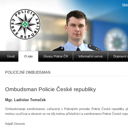
Map
Úvod
O nás
Útvary Policie ČR
Informační servis
Dopravní 
POLICEJNÍ OMBUDSMAN
Ombudsman Policie České republiky
Mgr. Ladislav Tomeček
Ombudsmanje zaměstnanec zařazený v Policejním prezidiu Policie České republiky pří
mohou využívat a obracet se na něj mohou příslušníci a zaměstnanci Policie České repub
Náplň činnosti: