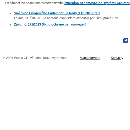
Oznámení lze podat také prostřednictvím
externího oznamovacího systému Ministers
Směrnice Evropského Parlamentu a Rady (EU) 2019/1937
ze dne 23. října 2019 o ochraně osob, které oznamují porušení práva Unie
Zákon č. 171/2023 Sb., o ochraně oznamovatelů
Fac
© 2026 Policie ČR, všechna práva vyhrazena
Mapa serveru
|
Kontakty