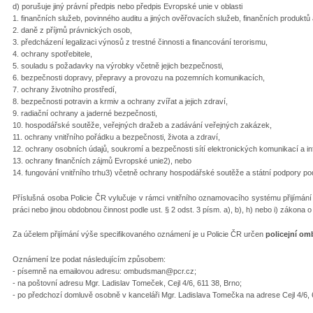
d) porušuje jiný právní předpis nebo předpis Evropské unie v oblasti
1. finančních služeb, povinného auditu a jiných ověřovacích služeb, finančních produktů 
2. daně z příjmů právnických osob,
3. předcházení legalizaci výnosů z trestné činnosti a financování terorismu,
4. ochrany spotřebitele,
5. souladu s požadavky na výrobky včetně jejich bezpečnosti,
6. bezpečnosti dopravy, přepravy a provozu na pozemních komunikacích,
7. ochrany životního prostředí,
8. bezpečnosti potravin a krmiv a ochrany zvířat a jejich zdraví,
9. radiační ochrany a jaderné bezpečnosti,
10. hospodářské soutěže, veřejných dražeb a zadávání veřejných zakázek,
11. ochrany vnitřního pořádku a bezpečnosti, života a zdraví,
12. ochrany osobních údajů, soukromí a bezpečnosti sítí elektronických komunikací a 
13. ochrany finančních zájmů Evropské unie2), nebo
14. fungování vnitřního trhu3) včetně ochrany hospodářské soutěže a státní podpory po
Příslušná osoba Policie ČR vylučuje v rámci vnitřního oznamovacího systému přijímán
práci nebo jinou obdobnou činnost podle ust. § 2 odst. 3 písm. a), b), h) nebo i) zákona
Za účelem přijímání výše specifikovaného oznámení je u Policie ČR určen
policejní om
Oznámení lze podat následujícím způsobem:
- písemně na emailovou adresu: ombudsman@pcr.cz;
- na poštovní adresu Mgr. Ladislav Tomeček, Cejl 4/6, 611 38, Brno;
- po předchozí domluvě osobně v kanceláři Mgr. Ladislava Tomečka na adrese Cejl 4/6, 