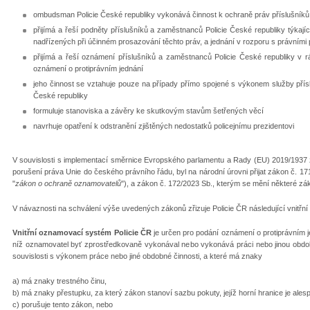
ombudsman Policie České republiky vykonává činnost k ochraně práv příslušníků
přijímá a řeší podněty příslušníků a zaměstnanců Policie České republiky týkajíc
nadřízených při účinném prosazování těchto práv, a jednání v rozporu s právními 
přijímá a řeší oznámení příslušníků a zaměstnanců Policie České republiky v 
oznámení o protiprávním jednání
jeho činnost se vztahuje pouze na případy přímo spojené s výkonem služby pří
České republiky
formuluje stanoviska a závěry ke skutkovým stavům šetřených věcí
navrhuje opatření k odstranění zjištěných nedostatků policejnímu prezidentovi
V souvislosti s implementací směrnice Evropského parlamentu a Rady (EU) 2019/1937 z
porušení práva Unie do českého právního řádu, byl na národní úrovni přijat zákon č. 17
"
zákon o ochraně oznamovatelů
"), a zákon č. 172/2023 Sb., kterým se mění některé zák
V návaznosti na schválení výše uvedených zákonů zřizuje Policie ČR následující vnitř
Vnitřní oznamovací systém Policie ČR
je určen pro podání oznámení o protiprávním j
níž oznamovatel byť zprostředkovaně vykonával nebo vykonává práci nebo jinou obdob
souvislosti s výkonem práce nebo jiné obdobné činnosti, a které má znaky
a) má znaky trestného činu,
b) má znaky přestupku, za který zákon stanoví sazbu pokuty, jejíž horní hranice je ales
c) porušuje tento zákon, nebo