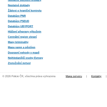
Neplatné služební průkazy
Neplatné doklady
Žádost o hraniční kontrolu
Databáze PNR
Databáze PSEUD
Databáze UBYPORT
Hlášení přepravy výbušnin
Centrální registr zbraní
Mapy kriminality
Mapa varen a pěstíren
Dopravní nehody v mapě
Nejhledanější osoby Evropy
Ztotožnění mrtvol
© 2026 Policie ČR, všechna práva vyhrazena
Mapa serveru
|
Kontakty