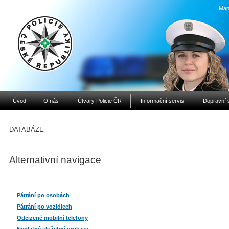
Map
Úvod
O nás
Útvary Policie ČR
Informační servis
Dopravní 
DATABÁZE
Alternativní navigace
Pátrání po osobách
Pátrání po vozidlech
Odcizené mobilní telefony