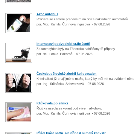
Akce autobus
Policisté se zaměřili především na řidiče nákladních automobilů.
por. Mgr. Kamila Čuřínová Ingrišová - 07.08.2026
Internetoví podvodníci stále útočí
Za tento týden byly na Táborsku nahlášeny tři případy.
por. Bc. Lenka Pokorná - 07.08.2026
Českobudějovický zloděj kol dopaden
Kriminalisté již znají jméno muže, který by měl mít na svědomí něko
por. Ing. Štěpánka Schwarzová - 07.08.2026
Kličkovala po silnici
Řidička usedla za volant pod vlivem alkoholu.
por. Mgr. Kamila Čuřínová Ingrišová - 07.08.2026
Přišel krást naftu, ale přinesl si malý kanystr