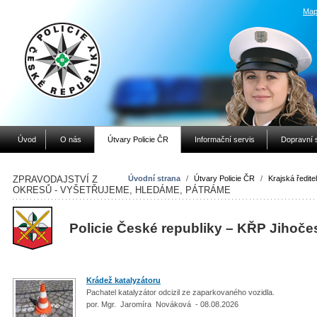
Map
Úvod
O nás
Útvary Policie ČR
Informační servis
Dopravní 
ZPRAVODAJSTVÍ Z
Úvodní strana
/
Útvary Policie ČR
/
Krajská ředitel
OKRESŮ - VYŠETŘUJEME, HLEDÁME, PÁTRÁME
Policie České republiky – KŘP Jihoče
Krádež katalyzátoru
Pachatel katalyzátor odcizil ze zaparkovaného vozidla.
por. Mgr. Jaromíra Nováková - 08.08.2026