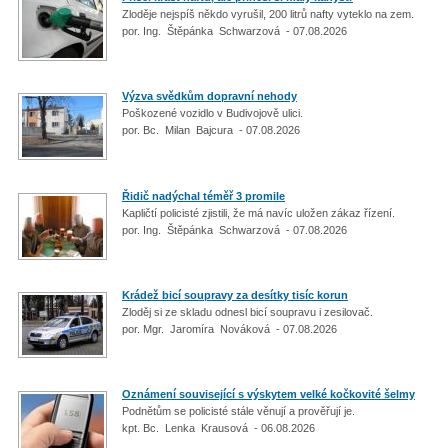
Zloděje nejspíš někdo vyrušil, 200 litrů nafty vyteklo na zem.
por. Ing. Štěpánka Schwarzová - 07.08.2026
Výzva svědkům dopravní nehody
Poškozené vozidlo v Budivojově ulici.
por. Bc. Milan Bajcura - 07.08.2026
Řidič nadýchal téměř 3 promile
Kapličtí policisté zjistili, že má navíc uložen zákaz řízení.
por. Ing. Štěpánka Schwarzová - 07.08.2026
Krádež bicí soupravy za desítky tisíc korun
Zloděj si ze skladu odnesl bicí soupravu i zesilovač.
por. Mgr. Jaromíra Nováková - 07.08.2026
Oznámení související s výskytem velké kočkovité šelmy
Podnětům se policisté stále věnují a prověřují je.
kpt. Bc. Lenka Krausová - 06.08.2026