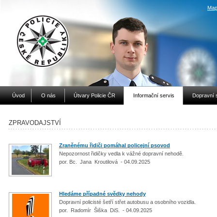
Map
Úvod
O nás
Útvary Policie ČR
Informační servis
Dopravní 
ZPRAVODAJSTVÍ
Zraněnému řidiči pomáhal policejní psovod
Nepozornost řidičky vedla k vážné dopravní nehodě.
por. Bc. Jana Kroutilová - 04.09.2025
Hledáme případné svědky nehody
Dopravní policisté šetří střet autobusu a osobního vozidla.
por. Radomír Šiška DiS. - 04.09.2025