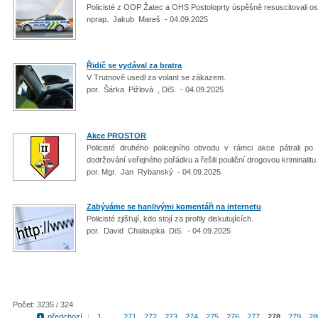
Policisté z OOP Žatec a OHS Postoloprty úspěšně resuscitovali os
nprap. Jakub Mareš - 04.09.2025
Řidič se vydával za bratra
V Trutnově usedl za volant se zákazem.
por. Šárka Pižlová , DiS. - 04.09.2025
Akce PROSTOR
Policisté druhého policejního obvodu v rámci akce pátrali p
dodržování veřejného pořádku a řešili pouliční drogovou kriminalitu
por. Mgr. Jan Rybanský - 04.09.2025
Zabýváme se hanlivými komentáři na internetu
Policisté zjišťují, kdo stojí za profily diskutujících.
por. David Chaloupka DiS. - 04.09.2025
Počet: 3235 / 324
předchozí
|
1
...
271
272
273
274
275
276
277
278
279
28