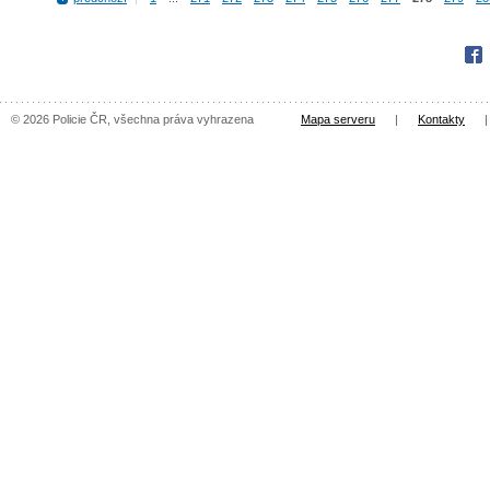
Fac
© 2026 Policie ČR, všechna práva vyhrazena
Mapa serveru
|
Kontakty