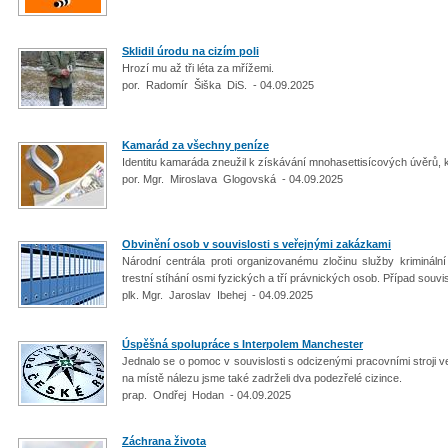
Sklidil úrodu na cizím poli
Hrozí mu až tři léta za mřížemi.
por. Radomír Šiška DiS. - 04.09.2025
Kamarád za všechny peníze
Identitu kamaráda zneužil k získávání mnohasettisícových úvěrů, k
por. Mgr. Miroslava Glogovská - 04.09.2025
Obvinění osob v souvislosti s veřejnými zakázkami
Národní centrála proti organizovanému zločinu služby kriminální
trestní stíhání osmi fyzických a tří právnických osob. Případ souv
plk. Mgr. Jaroslav Ibehej - 04.09.2025
Úspěšná spolupráce s Interpolem Manchester
Jednalo se o pomoc v souvislosti s odcizenými pracovními stroji ve V
na místě nálezu jsme také zadrželi dva podezřelé cizince.
prap. Ondřej Hodan - 04.09.2025
Záchrana života