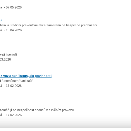
á - 07.05.2026
ne
ala již tradiční preventivní akce zaměřená na bezpečné přecházení.
á - 13.04.2026
ají i senioři
.03.2026
z vozu není luxus, ale povinnost!
řed fenoménem "tankistů".
á - 17.02.2026
 zaměřují na bezpečnost chodců v silničním provozu.
á - 17.02.2026