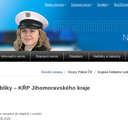
Mapa serveru
Textová verze
English
Rozšířené
Informační servis
Dopravní servis
Databáze
Nabídky a zakázky
Úvodní strana
/
Útvary Policie ČR
/
Krajská ředitelství pol
ubliky – KŘP Jihomoravského kraje
vloupání do objektů i vozidel.
.06.2026