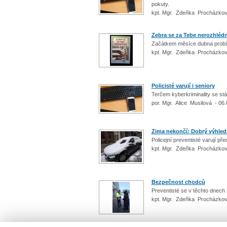
pokuty.
kpt. Mgr. Zdeňka Procházkov
Zebra se za Tebe nerozhléd
Začátkem měsíce dubna probíh
kpt. Mgr. Zdeňka Procházkov
Policisté varují i seniory
Terčem kyberkriminality se stáv
por. Mgr. Alice Musilová - 06
Zima nekončí: Dobrý výhled 
Policejní preventisté varují p
kpt. Mgr. Zdeňka Procházkov
Bezpečnost chodců
Preventisté se v těchto dnech
kpt. Mgr. Zdeňka Procházkov