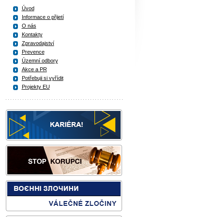
Úvod
Informace o přijetí
O nás
Kontakty
Zpravodajství
Prevence
Územní odbory
Akce a PR
Potřebuji si vyřídit
Projekty EU