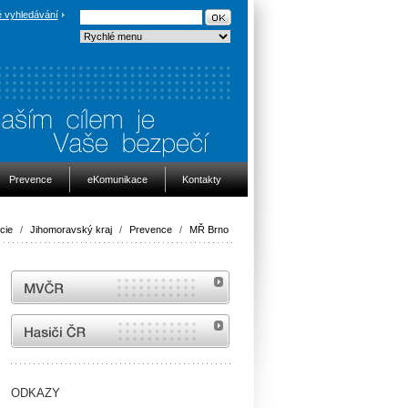
 vyhledávání
Prevence
eKomunikace
Kontakty
icie
/
Jihomoravský kraj
/
Prevence
/
MŘ Brno
MVČR
internetové stránky Hasiči ČR
ODKAZY