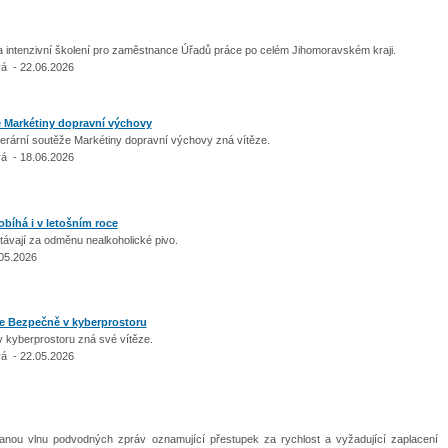
a intenzivní školení pro zaměstnance Úřadů práce po celém Jihomoravském kraji.
á - 22.06.2026
e Markétiny dopravní výchovy
iterární soutěže Markétiny dopravní výchovy zná vítěze.
á - 18.06.2026
obíhá i v letošním roce
ostávají za odměnu nealkoholické pivo.
.05.2026
že Bezpečně v kyberprostoru
v kyberprostoru zná své vítěze.
á - 22.05.2026
vanou vlnu podvodných zpráv oznamující přestupek za rychlost a vyžadující zaplacení