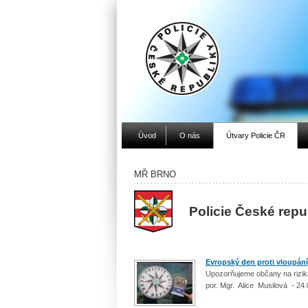
Úvod
O nás
Útvary Policie ČR
MŘ BRNO
Policie České rep
Evropský den proti vloupání
Upozorňujeme občany na rizika 
por. Mgr. Alice Musilová - 24