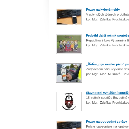
Pozor na kyberšmejdy
V uplynulých týdnech probíhal
kpt. Mgr. Zdeňka Procházkov
Proběhl další ročník soutěž
Republikové kolo Výtvarné a l
kpt. Mgr. Zdeňka Procházkov
„Řídím, piju nealko pivo“ pr
Zodpovědní řidiči i cyklisté d
por. Mgr. Alice Musilová - 25
Slavnostní vyhlášení soutě
15. ročník soutěže Bezpečně 
kpt. Mgr. Zdeňka Procházkov
Pozor na podvodné zprávy
Policie upozorňuje na opako