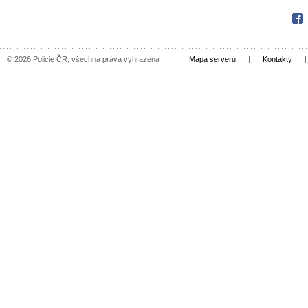
Fac
© 2026 Policie ČR, všechna práva vyhrazena
Mapa serveru
|
Kontakty