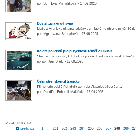
por. Bc. Eva Michalíková - 17.09.2025
Dostal zprávu od syna
Muže z Hranicka oklamal falešný syn, který ho obral o téměř 60 tis
por. Mgr. Ivana Skoupilová - 17.09.2025
Kolem policistů projel rychlostí téměř 200 km/h
Stalo se tak v místě, kde byla nejvyšší dovolená rychlost 90 km/h.
nprap. Jan Bílek - 17.09.2025
Čelní střet skončil tragicky
Při nehodě poblíž Pohořelic zemřela třiapadesátiletá žena.
por. PaedDr. Bohumil Malášek - 16.09.2025
Počet: 3238 / 324
předchozí
|
1
...
261
262
263
264
265
266
267
268
269
27