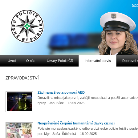
Map
Úvod
O nás
Útvary Policie ČR
Informační servis
Dopravní 
ZPRAVODAJSTVÍ
Záchrana života pomocí AED
Dorazili na místo jako první, zahájili resuscitaci a použili automatiz
nprap. Jan Bílek - 18.09.2025
Neoprávněné čerpání humanitární dávky cizinci
Policisté moravskoslezského odboru cizinecké policie řešili v posl
por. Mgr. Soňa Štětínská - 18.09.2025