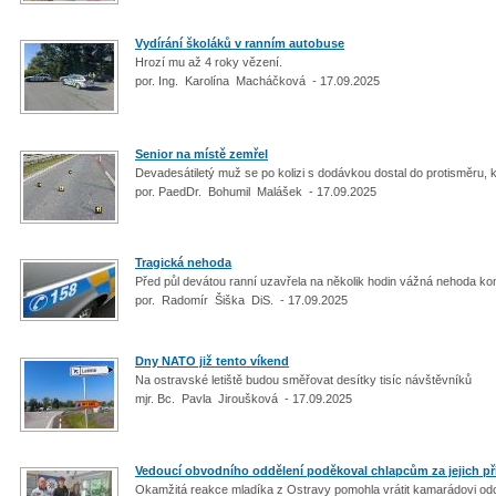
Vydírání školáků v ranním autobuse
Hrozí mu až 4 roky vězení.
por. Ing. Karolína Macháčková - 17.09.2025
Senior na místě zemřel
Devadesátiletý muž se po kolizi s dodávkou dostal do protisměru, 
por. PaedDr. Bohumil Malášek - 17.09.2025
Tragická nehoda
Před půl devátou ranní uzavřela na několik hodin vážná nehoda ko
por. Radomír Šiška DiS. - 17.09.2025
Dny NATO již tento víkend
Na ostravské letiště budou směřovat desítky tisíc návštěvníků
mjr. Bc. Pavla Jiroušková - 17.09.2025
Vedoucí obvodního oddělení poděkoval chlapcům za jejich př
Okamžitá reakce mladíka z Ostravy pomohla vrátit kamarádovi odc