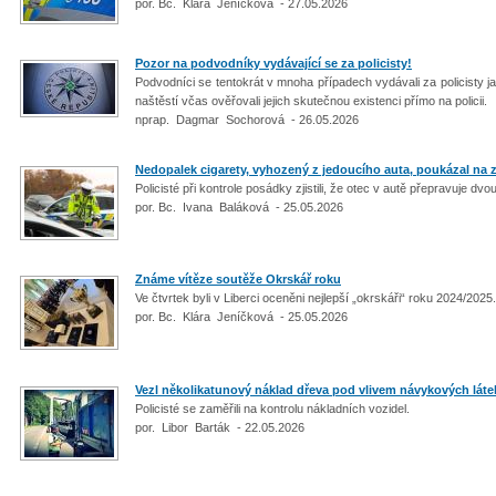
por. Bc. Klára Jeníčková - 27.05.2026
Pozor na podvodníky vydávající se za policisty!
Podvodníci se tentokrát v mnoha případech vydávali za policisty 
naštěstí včas ověřovali jejich skutečnou existenci přímo na policii.
nprap. Dagmar Sochorová - 26.05.2026
Nedopalek cigarety, vyhozený z jedoucího auta, poukázal na 
Policisté při kontrole posádky zjistili, že otec v autě přepravuje d
por. Bc. Ivana Baláková - 25.05.2026
Známe vítěze soutěže Okrskář roku
Ve čtvrtek byli v Liberci oceněni nejlepší „okrskáři“ roku 2024/2025
por. Bc. Klára Jeníčková - 25.05.2026
Vezl několikatunový náklad dřeva pod vlivem návykových láte
Policisté se zaměřili na kontrolu nákladních vozidel.
por. Libor Barták - 22.05.2026