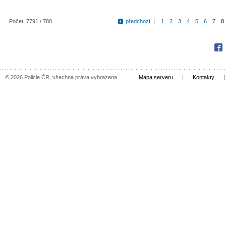
Počet: 7791 / 780
předchozí
|
1
2
3
4
5
6
7
8
Fac
© 2026 Policie ČR, všechna práva vyhrazena
Mapa serveru
|
Kontakty