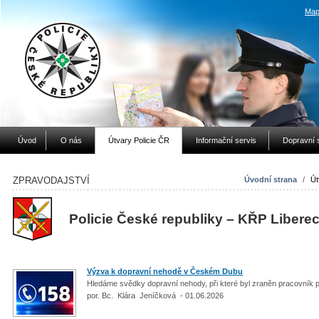
Map
Úvod
O nás
Útvary Policie ČR
Informační servis
Dopravní 
ZPRAVODAJSTVÍ
Úvodní strana
/
Út
Policie České republiky – KŘP Libere
Výzva k dopravní nehodě v Českém Dubu
Hledáme svědky dopravní nehody, při které byl zraněn pracovník 
por. Bc. Klára Jeníčková - 01.06.2026