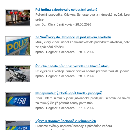
Psí hrdina zabodoval v celostátní anketě
Policejní psovodka Kristýna Schusterová a německý ovčák Lead
srdce.
por. Bc. Klára Jeníčková - 28.05.2026
Ze Smržovky do Jablonce jel pod vlivem alkoholu
Muži, který v noci usedl za volant vozidla pod vlivem alkoholu, pol
ze spáchání přečinu.
nprap. Dagmar Sochorová - 28.05.2026
Řidička nedala přednost vozidlu na hlavní silnici
Při výjezdu z vedlejší silnice řidička nedala přednost vozidlu jedouc
nprap. Dagmar Sochorová - 28.05.2026
Nenapravitelný zloděj opět kradl v prodejně
Zboží, které si muž v jedné jablonecké prodejně uschoval do rukávu
za takový čin již pětkrát soudy potrestán.
nprap. Dagmar Sochorová - 27.05.2026
Výzva k dopravní nehodě v Jeřmanicích
Hledáme svědky dopravní nehody z pátečního večera.