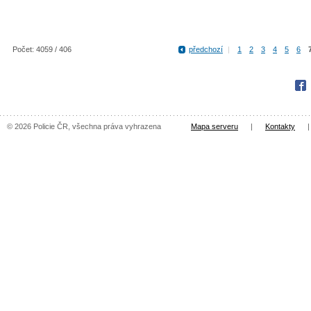
Počet: 4059 / 406
předchozí
|
1
2
3
4
5
6
Fac
© 2026 Policie ČR, všechna práva vyhrazena
Mapa serveru
|
Kontakty