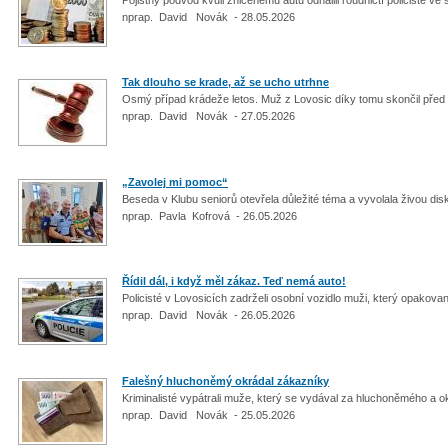
nprap. David Novák - 28.05.2026
Tak dlouho se krade, až se ucho utrhne
Osmý případ krádeže letos. Muž z Lovosic díky tomu skončil pře
nprap. David Novák - 27.05.2026
„Zavolej mi pomoc“
Beseda v Klubu seniorů otevřela důležité téma a vyvolala živou disk
nprap. Pavla Kofrová - 26.05.2026
Řídil dál, i když měl zákaz. Teď nemá auto!
Policisté v Lovosicích zadrželi osobní vozidlo muži, který opakovan
nprap. David Novák - 26.05.2026
Falešný hluchoněmý okrádal zákazníky
Kriminalisté vypátrali muže, který se vydával za hluchoněmého a
nprap. David Novák - 25.05.2026