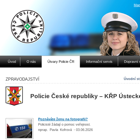
Map
Úvod
O nás
Útvary Policie ČR
Informační servis
Dopravní 
ZPRAVODAJSTVÍ
Úvodní st
Policie České republiky – KŘP Ústeck
Poznáváte ženu na fotografii?
Policisté žádají o pomoc veřejnost.
nprap. Pavla Kofrová - 03.06.2026