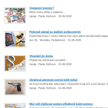
Vyplacení investic?
​Místo zisku přišla o statisíce...
nprap. Pavla Kofrová - 02.06.2026
Policisté pátrají po dalších poškozených
Podezřelá žena v centru města Ústí nad Labem bezdůvodně napad
por. Bc. Veronika Hyšplerová - 01.06.2026
Vloupání do domu
Případ má nečekané rozuzlení…
nprap. Pavla Kofrová - 01.06.2026
Zbraňová amnestie potrvá ještě měsíc
​Ke konci května lidé odevzdali v Ústeckém kraji 227 kusů zbraní, 
nprap. Pavla Kofrová - 01.06.2026
Muž měl zfalšovat podpis přítelkyně kvůli pojistce
Pojistný podvod kvůli zničenému autu odhalili roudničtí policisté ve