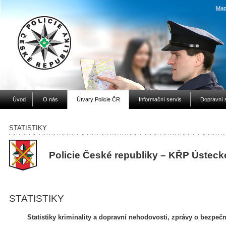
Map
Úvod
O nás
Útvary Policie ČR
Informační servis
Dopravní 
STATISTIKY
Policie České republiky – KŘP Ústeck
STATISTIKY
Statistiky kriminality a dopravní nehodovosti, zprávy o bezpečno