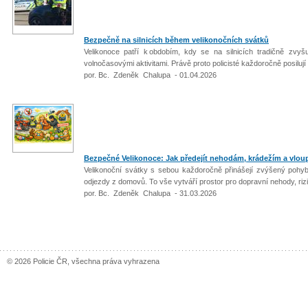
Bezpečně na silnicích během velikonočních svátků
Velikonoce patří k obdobím, kdy se na silnicích tradičně zvyšu
volnočasovými aktivitami. Právě proto policisté každoročně posiluj
por. Bc. Zdeněk Chalupa - 01.04.2026
Bezpečné Velikonoce: Jak předejít nehodám, krádežím a vlo
Velikonoční svátky s sebou každoročně přinášejí zvýšený pohyb n
odjezdy z domovů. To vše vytváří prostor pro dopravní nehody, riz
por. Bc. Zdeněk Chalupa - 31.03.2026
© 2026 Policie ČR, všechna práva vyhrazena