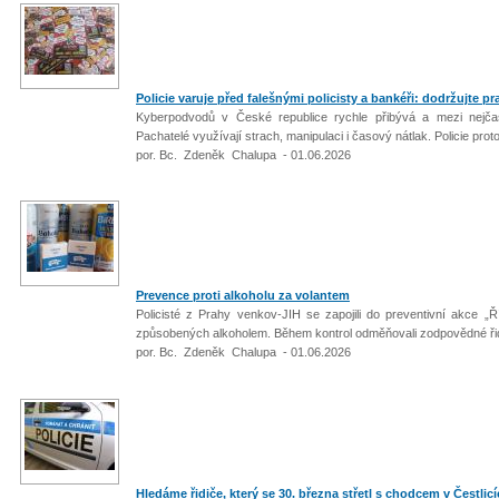
Policie varuje před falešnými policisty a bankéři: dodržujte pr
Kyberpodvodů v České republice rychle přibývá a mezi nejčast
Pachatelé využívají strach, manipulaci i časový nátlak. Policie pro
por. Bc. Zdeněk Chalupa - 01.06.2026
Prevence proti alkoholu za volantem
Policisté z Prahy venkov‑JIH se zapojili do preventivní akce „Ř
způsobených alkoholem. Během kontrol odměňovali zodpovědné řidi
por. Bc. Zdeněk Chalupa - 01.06.2026
Hledáme řidiče, který se 30. března střetl s chodcem v Čestlic