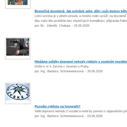
Bezpečná dovolená: Jak ochránit sebe, děti i svůj domov bě
Letní sezóna je v plném proudu a mnoho rodin vyráží na dovolené 
Aby vaše léto proběhlo bez zbytečných komplikací, připravila Polici
por. Bc. Zdeněk Chalupa - 26.06.2026
Hledáme svědky dopravní nehody cyklisty s osobním vozidl
Došlo k ní 4. června v Jesenici u Prahy.
por. Ing. Barbora Schneeweissová - 26.06.2026
Poznáte cyklistu na fotografii?
Viděl dopravní nehodu 2 vozidel a mohl by pomoci s objasněním p
por. Ing. Barbora Schneeweissová - 03.06.2026