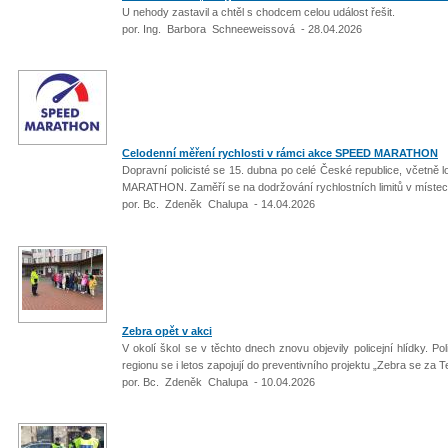
U nehody zastavil a chtěl s chodcem celou událost řešit.
por. Ing. Barbora Schneeweissová - 28.04.2026
Celodenní měření rychlosti v rámci akce SPEED MARATHON
Dopravní policisté se 15. dubna po celé České republice, včetně l
MARATHON. Zaměří se na dodržování rychlostních limitů v místec
por. Bc. Zdeněk Chalupa - 14.04.2026
Zebra opět v akci
V okolí škol se v těchto dnech znovu objevily policejní hlídky. 
regionu se i letos zapojují do preventivního projektu „Zebra se za 
por. Bc. Zdeněk Chalupa - 10.04.2026