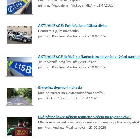
mjr. Ing. Magdaléna Vlčková MBA - 31.07.2026
AKTUALIZACE: Pohřešuje se 13letá dívka
Pomozte s jejím nalezením.
por. Ing. Karolína Macháčková - 30.07.2026
AKTUALIZACE II: Muž na Náchodsku obviněn z týrání partner
Je ve vazbě, hrozí mu až 12 let vězení.
por. Ing. Karolína Macháčková - 30.07.2026
Smrtelná dopravní nehoda
Muž po havárii na elektrokoloběžce zemřel.
por. Šárka Pižlová , DiS. - 29.07.2026
Dvě pátrací akce během jediného večera na Rychnovsku
Mladší muž se nakonec vrátil domů sám, seniora policisté vypátrali 
por. Mgr. Andrea Muzikantová - 23.07.2026