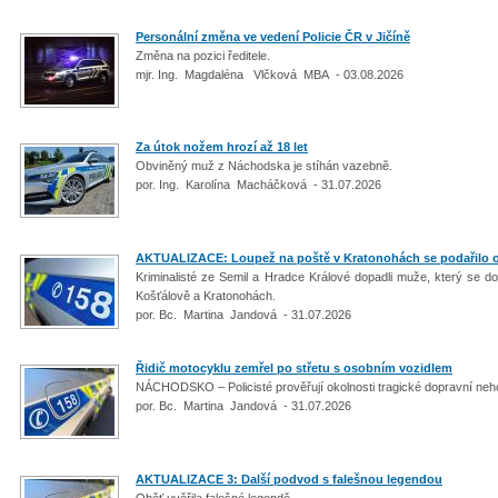
Personální změna ve vedení Policie ČR v Jičíně
Změna na pozici ředitele.
mjr. Ing. Magdaléna Vlčková MBA - 03.08.2026
Za útok nožem hrozí až 18 let
Obviněný muž z Náchodska je stíhán vazebně.
por. Ing. Karolína Macháčková - 31.07.2026
AKTUALIZACE: Loupež na poště v Kratonohách se podařilo o
Kriminalisté ze Semil a Hradce Králové dopadli muže, který se 
Košťálově a Kratonohách.
por. Bc. Martina Jandová - 31.07.2026
Řidič motocyklu zemřel po střetu s osobním vozidlem
NÁCHODSKO – Policisté prověřují okolnosti tragické dopravní ne
por. Bc. Martina Jandová - 31.07.2026
AKTUALIZACE 3: Další podvod s falešnou legendou
Oběť uvěřila falešné legendě.