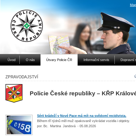
Map
Úvod
O nás
Útvary Policie ČR
Informační servis
Dopravní 
ZPRAVODAJSTVÍ
Policie České republiky – KŘP Králov
Sérii krádeží v Nové Pace má mít na svědomí recidivista.
Během tří týdnů měl muž opakovaně vykrádat vozidla i objekty.
por. Bc. Martina Jandová - 05.08.2026