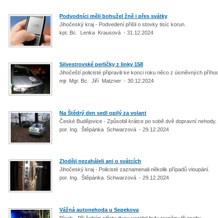
Podvodníci měli bohužel žně i přes svátky
Jihočeský kraj - Podvedení přišli o stovky tisíc korun.
kpt. Bc. Lenka Krausová - 31.12.2024
Silvestrovské perličky z linky 158
Jihočeští policisté připravili ke konci roku něco z úsměvných přího
mjr. Mgr. Bc. Jiří Matzner - 30.12.2024
Na Štědrý den sedl opilý za volant
České Budějovice - Způsobil krátce po sobě dvě dopravní nehody.
por. Ing. Štěpánka Schwarzová - 29.12.2024
Zloději nezaháleli ani o svátcích
Jihočeský kraj - Policisté zaznamenali několik případů vloupání.
por. Ing. Štěpánka Schwarzová - 29.12.2024
Vážná autonehoda u Sepekova
Písek - Při čelním střetu dvou vozidel byly zraněny tři osoby.