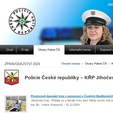
Map
Úvod
O nás
Útvary Policie ČR
Informační servis
Dopravní 
ZPRAVODAJSTVÍ 2024
Úvodní strana
/
Útvary Policie ČR
/
K
Policie České republiky – KŘP Jihoče
Prosincové darování krve v nemocnici v Českých Budějovicíc
Jihočeský kraj - Přidejte se a darujte krev také. Nikdy nevíte, kdy 
kpt. Bc. Lenka Krausová - 31.12.2024