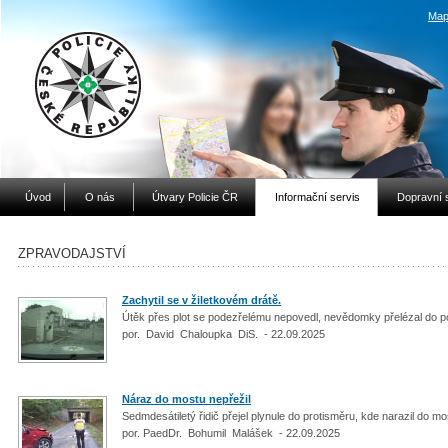
Map
Úvod
O nás
Útvary Policie ČR
Informační servis
Dopravní 
ZPRAVODAJSTVÍ
Zachytil se v žiletkovém drátě.
Útěk přes plot se podezřelému nepovedl, nevědomky přelézal do po
por. David Chaloupka DiS. - 22.09.2025
Náraz do mostu nepřežil
Sedmdesátiletý řidič přejel plynule do protisměru, kde narazil do m
por. PaedDr. Bohumil Malášek - 22.09.2025