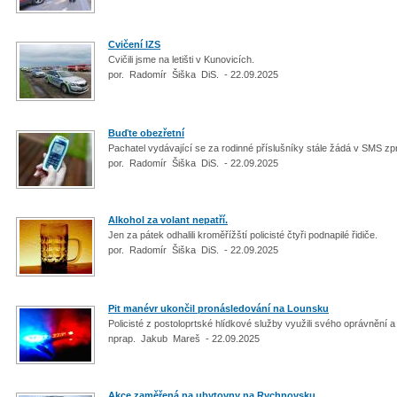
Cvičení IZS
Cvičili jsme na letišti v Kunovicích.
por. Radomír Šiška DiS. - 22.09.2025
Buďte obezřetní
Pachatel vydávající se za rodinné příslušníky stále žádá v SMS z
por. Radomír Šiška DiS. - 22.09.2025
Alkohol za volant nepatří.
Jen za pátek odhalili kroměřížští policisté čtyři podnapilé řidiče.
por. Radomír Šiška DiS. - 22.09.2025
Pit manévr ukončil pronásledování na Lounsku
Policisté z postoloprtské hlídkové služby využili svého oprávnění a 
nprap. Jakub Mareš - 22.09.2025
Akce zaměřená na ubytovny na Rychnovsku