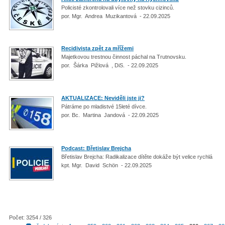
Policisté zkontrolovali více než stovku cizinců.
por. Mgr. Andrea Muzikantová - 22.09.2025
Recidivista zpět za mřížemi
Majetkovou trestnou činnost páchal na Trutnovsku.
por. Šárka Pižlová , DiS. - 22.09.2025
AKTUALIZACE: Neviděli jste ji?
Pátráme po mladistvé 15leté dívce.
por. Bc. Martina Jandová - 22.09.2025
Podcast: Břetislav Brejcha
Břetislav Brejcha: Radikalizace dítěte dokáže být velice rychlá
kpt. Mgr. David Schön - 22.09.2025
Počet: 3254 / 326