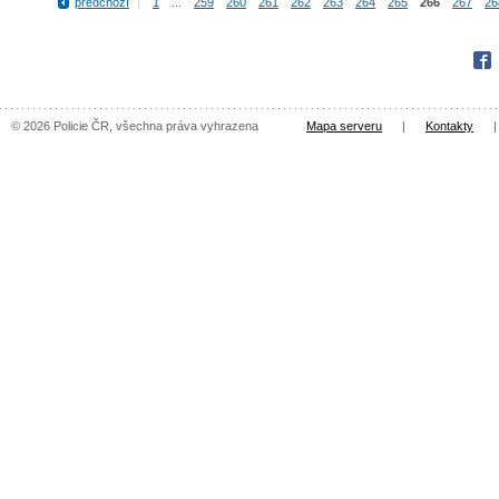
předchozí
|
1
...
259
260
261
262
263
264
265
266
267
26
Fac
© 2026 Policie ČR, všechna práva vyhrazena
Mapa serveru
|
Kontakty