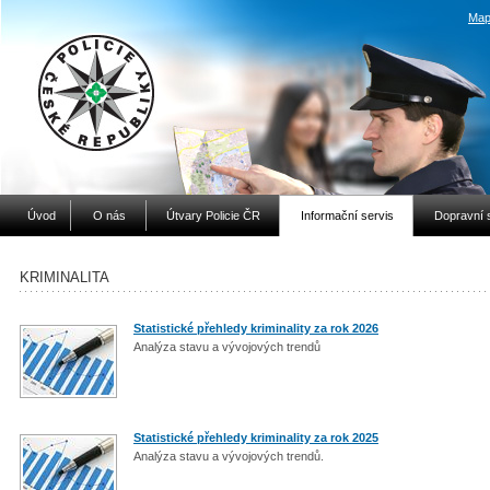
Map
Úvod
O nás
Útvary Policie ČR
Informační servis
Dopravní 
KRIMINALITA
Statistické přehledy kriminality za rok 2026
Analýza stavu a vývojových trendů
Statistické přehledy kriminality za rok 2025
Analýza stavu a vývojových trendů.