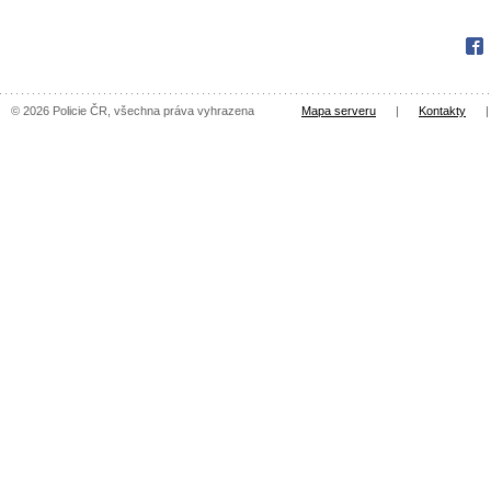
Fac
© 2026 Policie ČR, všechna práva vyhrazena
Mapa serveru
|
Kontakty