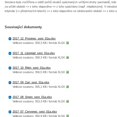
Sestava byla rozšířena o oddíl počtů skutků spáchaných určitými druhy pachatelů, kde
za určité období => z toho objasněno => z toho spácháno (např. mladistvými). V minulos
kdykoliv (i v předchozích letech) => z toho objasněno ve sledovaném období => z toho
Související dokumenty
2017_12_Prosinec_sest_01a.xlsx
Velikost souboru: 359,3 KB / formát XLSX
2017_11_Listopad_sest_01a.xlsx
Velikost souboru: 358,3 KB / formát XLSX
2017_10_Rijen_sest_01a.xlsx
Velikost souboru: 356,5 KB / formát XLSX
2017_09_Zari_sest_01a.xlsx
Velikost souboru: 355,1 KB / formát XLSX
2017_08_Srpen_sest_01a.xlsx
Velikost souboru: 353,3 KB / formát XLSX
2017_07_Cervenec_sest_01a.xlsx
Velikost souboru: 350,9 KB / formát XLSX