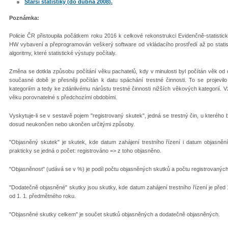
Starší statistiky (
do dubna 2008
).
Poznámka:
Policie ČR přistoupila počátkem roku 2016 k celkové rekonstrukci Evidenčně-statistick
HW vybavení a přeprogramován veškerý software od vkládacího prostředí až po statist
algoritmy, které statistické výstupy počítaly.
Změna se dotkla způsobu počítání věku pachatelů, kdy v minulosti byl počítán věk od 
současné době je přesněji počítán k datu spáchání trestné činnosti. To se proj
kategoriím a tedy ke zdánlivému nárůstu trestné činnosti nižších věkových kategorií. 
věku porovnatelné s předchozími obdobími.
Vyskytuje-li se v sestavě pojem "registrovaný skutek", jedná se trestný čin, u kterého
dosud neukončen nebo ukončen určitými způsoby.
"Objasněný skutek" je skutek, kde datum zahájení trestního řízení i datum objasněn
prakticky se jedná o počet: registrováno => z toho objasněno.
"Objasněnost" (udává se v %) je podíl počtu objasněných skutků a počtu registrovanýc
"Dodatečně objasněné" skutky jsou skutky, kde datum zahájení trestního řízení je před
od 1. 1. předmětného roku.
"Objasněné skutky celkem" je součet skutků objasněných a dodatečně objasněných.