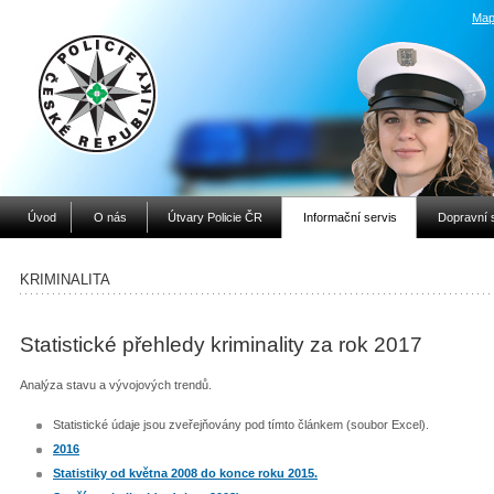
Map
Úvod
O nás
Útvary Policie ČR
Informační servis
Dopravní 
KRIMINALITA
Statistické přehledy kriminality za rok 2017
Analýza stavu a vývojových trendů.
Statistické údaje jsou zveřejňovány pod tímto článkem (soubor Excel).
2016
Statistiky od května
2008 do konce roku 2015.