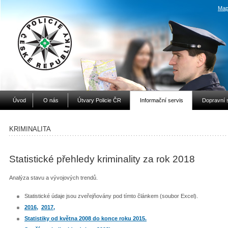
Map
Úvod
O nás
Útvary Policie ČR
Informační servis
Dopravní 
KRIMINALITA
Statistické přehledy kriminality za rok 2018
Analýza stavu a vývojových trendů.
Statistické údaje jsou zveřejňovány pod tímto článkem (soubor Excel).
2016,
2017,
Statistiky od května
2008 do konce roku 2015.