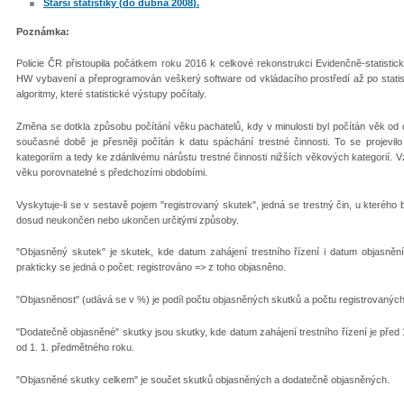
Starší statistiky (
do dubna 2008
).
Poznámka:
Policie ČR přistoupila počátkem roku 2016 k celkové rekonstrukci Evidenčně-statistick
HW vybavení a přeprogramován veškerý software od vkládacího prostředí až po statist
algoritmy, které statistické výstupy počítaly.
Změna se dotkla způsobu počítání věku pachatelů, kdy v minulosti byl počítán věk od 
současné době je přesněji počítán k datu spáchání trestné činnosti. To se proj
kategoriím a tedy ke zdánlivému nárůstu trestné činnosti nižších věkových kategorií. 
věku porovnatelné s předchozími obdobími.
Vyskytuje-li se v sestavě pojem "registrovaný skutek", jedná se trestný čin, u kterého
dosud neukončen nebo ukončen určitými způsoby.
"Objasněný skutek" je skutek, kde datum zahájení trestního řízení i datum objasněn
prakticky se jedná o počet: registrováno => z toho objasněno.
"Objasněnost" (udává se v %) je podíl počtu objasněných skutků a počtu registrovanýc
"Dodatečně objasněné" skutky jsou skutky, kde datum zahájení trestního řízení je před
od 1. 1. předmětného roku.
"Objasněné skutky celkem" je součet skutků objasněných a dodatečně objasněných.