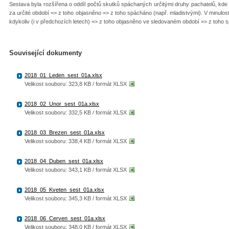
Sestava byla rozšířena o oddíl počtů skutků spáchaných určitými druhy pachatelů, kde
za určité období => z toho objasněno => z toho spácháno (např. mladistvými). V minulos
kdykoliv (i v předchozích letech) => z toho objasněno ve sledovaném období => z toho
Související dokumenty
2018_01_Leden_sest_01a.xlsx
Velikost souboru: 323,8 KB / formát XLSX
2018_02_Unor_sest_01a.xlsx
Velikost souboru: 332,5 KB / formát XLSX
2018_03_Brezen_sest_01a.xlsx
Velikost souboru: 338,4 KB / formát XLSX
2018_04_Duben_sest_01a.xlsx
Velikost souboru: 343,1 KB / formát XLSX
2018_05_Kveten_sest_01a.xlsx
Velikost souboru: 345,3 KB / formát XLSX
2018_06_Cerven_sest_01a.xlsx
Velikost souboru: 348,0 KB / formát XLSX