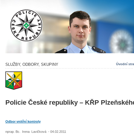
SLUŽBY, ODBORY, SKUPINY
Úvodní str
Policie České republiky – KŘP Plzeňskéh
Odbor vnitřní kontroly
nprap. Bc. Irena Lavičková - 04.02.2011