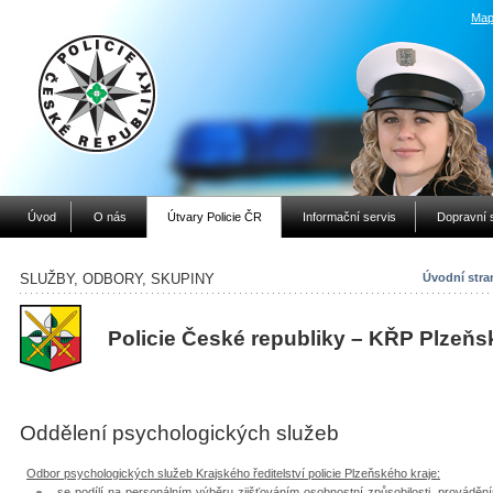
Map
Úvod
O nás
Útvary Policie ČR
Informační servis
Dopravní 
SLUŽBY, ODBORY, SKUPINY
Úvodní stra
Policie České republiky – KŘP Plzeňs
Oddělení psychologických služeb
Odbor psychologických služeb Krajského ředitelství policie Plzeňského kraje:
se podílí na personálním výběru zjišťováním osobnostní způsobilosti, provádě