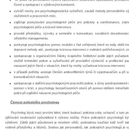
řízení a spoluprací s výběrovými komisemi.
vytváří normy pro psychodiagnostická vyšetření, zavádí metody personálního výb
služebních a pracovních míst.
zajišťuje poskytování psychologické péče pro policisty a zaměstnance, zejm
psychologické péče a krizové intervence.
provádí přednášky, výcviky a semináře v komunikaci, sociálních dovednostech,
středního managementu.
poskytuje psychologickou pomoc osobám z řad veřejnosti, které se staly obětí tre
dopravní nehody atd., poskytuje krizovou intervenci v rodinách pohřešovaných, 
spolupracuje s organizačními články krajského ředitelství podle jejich požada
službě kriminální policie a vyšetřování při provádění výslechů a profilování pa
nasazení jejích členů v situacích, které by mohly vyžadovat krizovou intervenci.
v případě potřeby asistuje členům antikonfliktních týmů či vyjednavačům a při s
komunikačních situacích.
spolupracuje s dalšími psychologickými pracovišti policie, s týmy posttraumatické
pomoci v krizi, s psychology bezpečnostních sborů při pomoci obětem mimořádný
policii při zajištění návazné psychologické péče.
Činnost policejního psychologa
Psycholog bývá mezi prvními lidmi, které budoucí policista coby uchazeč o tuto prác
zjišťování osobnostní způsobilosti k výkonu služby. Práce policejních psychologů
výběrem. Záběr jejich působnosti je mnohem větší, podstatnou součást totiž tvoří také
rodinné příslušníky a blízké). Snahou jak personalistů, tak policejních psychologů je vybr