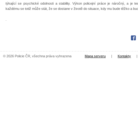
týkající se psychické odolnosti a stability. Výkon policejní práce je náročný, a je
každému se totiž může stát, že se dostane v životě do situace, kdy mu bude těžko a b
.
Fac
© 2026 Policie ČR, všechna práva vyhrazena
Mapa serveru
|
Kontakty