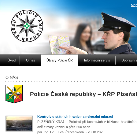
Map
Úvod
O nás
Útvary Policie ČR
Informační servis
Dopravní 
O NÁS
Policie České republiky – KŘP Plzeňs
Kontroly u státních hranic na nelegální migraci
PLZEŇSKÝ KRAJ – Policisté při kontrolách v blízkosti hraničníc
dvě stovky vozidel a přes 500 osob.
por. Ing. Bc. Eva Červenková - 20.10.2023