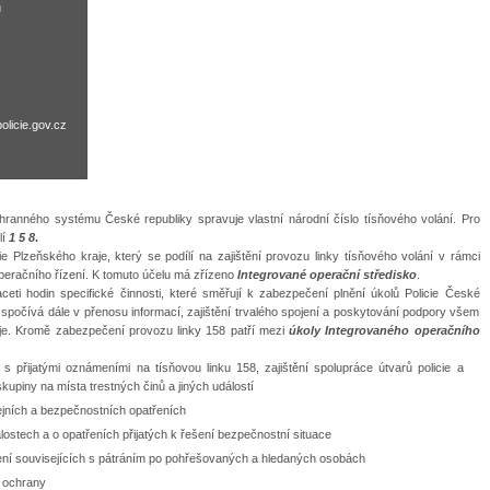
u
licie.gov.cz
hranného systému České republiky spravuje vlastní národní číslo tísňového volání. Pro
lí
1 5 8
.
cie Plzeňského kraje, který se podílí na zajištění provozu linky tísňového volání v rámci
 operačního řízení. K tomuto účelu má zřízeno
Integrované operační středisko
.
aceti hodin specifické činnosti, které směřují k zabezpečení plnění úkolů Policie České
í, spočívá dále v přenosu informací, zajištění trvalého spojení a poskytování podpory všem
je. Kromě zabezpečení provozu linky 158 patří mezi
úkoly Integrovaného operačního
i s přijatými oznámeními na tísňovou linku 158, zajištění spolupráce útvarů policie a
skupiny na místa trestných činů a jiných událostí
cejních a bezpečnostních opatřeních
lostech a o opatřeních přijatých k řešení bezpečnostní situace
ení souvisejících s pátráním po pohřešovaných a hledaných osobách
 ochrany