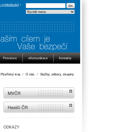
 vyhledávání
Prevence
eKomunikace
Kontakty
Plzeňský kraj
/
O nás
/
Služby, odbory, skupiny
MVČR
internetové stránky Hasiči ČR
ODKAZY