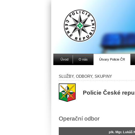
Úvod
O nás
Útvary Policie ČR
SLUŽBY, ODBORY, SKUPINY
Policie České repu
Operační odbor
plk. Mgr. Lukáš