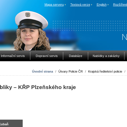
Mapa serveru
Textová verze
English
Rozšířené
Informační servis
Dopravní servis
Databáze
Nabídky a zakázky
Úvodní strana
/
Útvary Policie ČR
/
Krajská ředitelství policie
/
bliky – KŘP Plzeňského kraje
 Kubaň