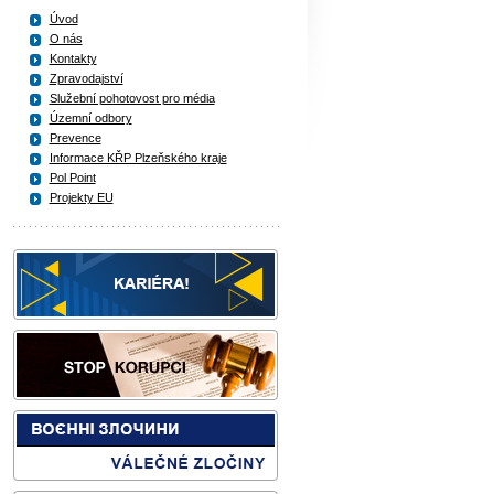
Úvod
O nás
Kontakty
Zpravodajství
Služební pohotovost pro média
Územní odbory
Prevence
Informace KŘP Plzeňského kraje
Pol Point
Projekty EU