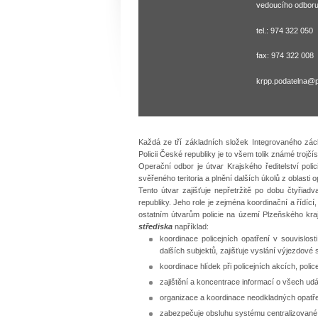
vedoucího odbor
tel.: 974 322 050
fax: 974 322 008
krpp.podatelna@po
Každá ze tří základních složek Integrovaného zác
Policii České republiky je to všem tolik známé trojčís
Operační odbor je útvar Krajského ředitelství poli
svěřeného teritoria a plnění dalších úkolů z oblasti
Tento útvar zajišťuje nepřetržitě po dobu čtyřiadv
republiky. Jeho role je zejména koordinační a řídíc
ostatním útvarům policie na území Plzeňského kra
střediska
například:
koordinace policejních opatření v souvislost
dalších subjektů, zajišťuje vyslání výjezdové 
koordinace hlídek při policejních akcích, poli
zajištění a koncentrace informací o všech udá
organizace a koordinace neodkladných opatř
zabezpečuje obsluhu systému centralizované