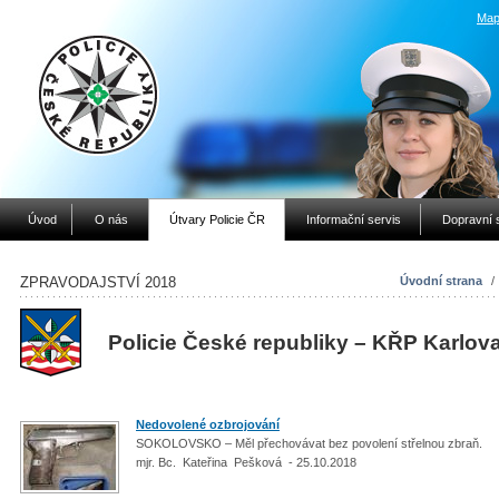
Map
Úvod
O nás
Útvary Policie ČR
Informační servis
Dopravní 
ZPRAVODAJSTVÍ 2018
Úvodní strana
/
Policie České republiky – KŘP Karlov
Nedovolené ozbrojování
SOKOLOVSKO – Měl přechovávat bez povolení střelnou zbraň.
mjr. Bc. Kateřina Pešková - 25.10.2018