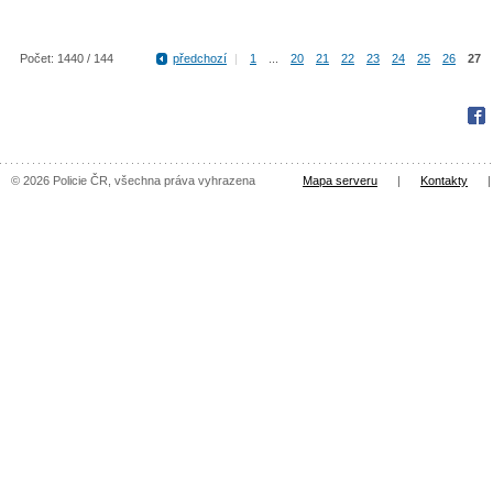
Počet: 1440 / 144
předchozí
|
1
...
20
21
22
23
24
25
26
27
Fac
© 2026 Policie ČR, všechna práva vyhrazena
Mapa serveru
|
Kontakty