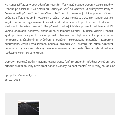
Na konci září 2018 v podvečerních hodinách řídil 44letý cizinec osobní vozidlo značky
Renault po silnici 1/13 ve směru od Karlových Varů do Ostrova. U průmyslové zóny v
Ostrově měl při projíždění zatáčkou přejíždět do pravého jízdního pruhu, přičemž
došlo ke střetu s osobním vozidlem značky Toyota. Po nárazu vozidlo Renault dostalo
smyk a následně vyjelo mimo komunikaci do silničního příkopu, kde narazilo do keře.
Nedošlo k žádnému zranění. Po příjezdu policejní hlídky provedli policisté s řidiči
vozidel orientační dechovou zkoušku na přítomnost alkoholu. U řidiče vozidla Renault
vyšla pozitivně s výsledkem 2,43 promile alkoholu. Poté byl dobrovolně převezen do
nemocnice k lékařskému vyšetření s odběrem biologického materiálu. Rozborem
odebraného vzorku byla zjištěna hodnota alkoholu 2,23 promile. Na místě dopravní
nehody mu byl zadržen řidičský průkaz a zakázána další jízda. Škoda byla odhadnuta
na částku kolem 60 tisíc korun.
Dopravní policisté sdělili 44letému cizinci podezření ze spáchání přečinu Ohrožení p
případě prokázání viny hrozí trest odnětí svobody na šest měsíců až tři roky, zákaz činn
nprap. Bc. Zuzana Týřová
25. 10. 2018