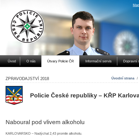
Map
Úvod
O nás
Útvary Policie ČR
Informační servis
Dopravní 
ZPRAVODAJSTVÍ 2018
Úvodní strana
/
Policie České republiky – KŘP Karlov
Naboural pod vlivem alkoholu
KARLOVARSKO – Nadýchal 2,43 promile alkoholu.