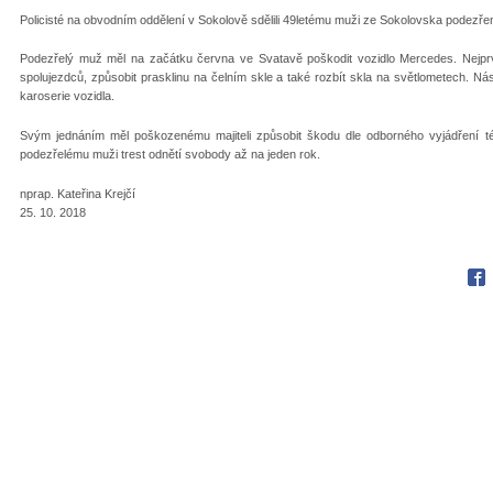
Policisté na obvodním oddělení v Sokolově sdělili 49letému muži ze Sokolovska podezřen
Podezřelý muž měl na začátku června ve Svatavě poškodit vozidlo Mercedes. Nejprve
spolujezdců, způsobit prasklinu na čelním skle a také rozbít skla na světlometech. Nás
karoserie vozidla.
Svým jednáním měl poškozenému majiteli způsobit škodu dle odborného vyjádření té
podezřelému muži trest odnětí svobody až na jeden rok.
nprap. Kateřina Krejčí
25. 10. 2018
Fac