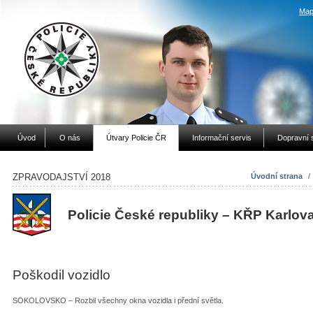
Map
Úvod
O nás
Útvary Policie ČR
Informační servis
Dopravní 
ZPRAVODAJSTVÍ 2018
Úvodní strana
/
Policie České republiky – KŘP Karlov
Poškodil vozidlo
SOKOLOVSKO – Rozbil všechny okna vozidla i přední světla.