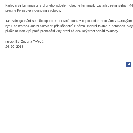
Karlovarští kriminalisté z druhého oddělení obecné kriminality zahájili trestní stíhání
přečinu Porušování domovní svobody.
Takového jednání se měl dopustit v polovině ledna v odpoledních hodinách v Karlovýc
bytu, ze kterého odcizil televizor, příslušenství k němu, mobilní telefon a notebook. Ma
přečin mu tak v případě prokázání viny hrozí až dvouletý trest odnětí svobody.
nprap. Bc. Zuzana Týřová
24. 10. 2018
Fac