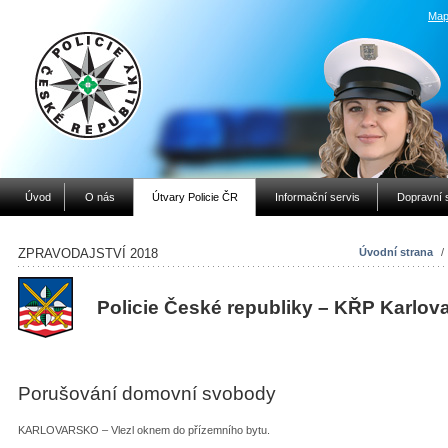
Map
Úvod
O nás
Útvary Policie ČR
Informační servis
Dopravní 
ZPRAVODAJSTVÍ 2018
Úvodní strana
/
Policie České republiky – KŘP Karlov
Porušování domovní svobody
KARLOVARSKO – Vlezl oknem do přízemního bytu.