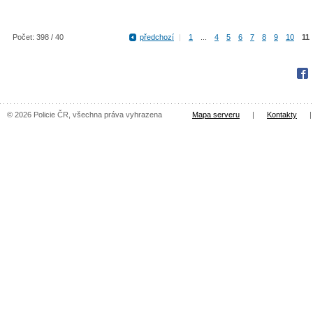
Počet: 398 / 40
předchozí
|
1
...
4
5
6
7
8
9
10
11
Fac
© 2026 Policie ČR, všechna práva vyhrazena
Mapa serveru
|
Kontakty