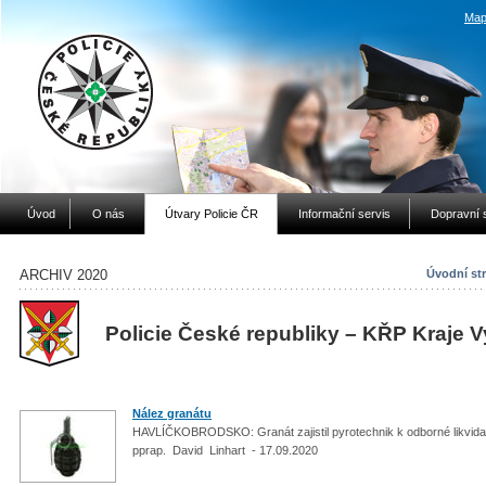
Map
Úvod
O nás
Útvary Policie ČR
Informační servis
Dopravní 
ARCHIV 2020
Úvodní st
Policie České republiky – KŘP Kraje 
Nález granátu
HAVLÍČKOBRODSKO: Granát zajistil pyrotechnik k odborné likvid
pprap. David Linhart - 17.09.2020