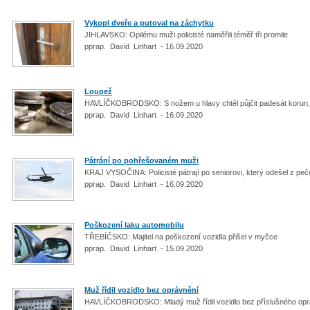
Vykopl dveře a putoval na záchytku
JIHLAVSKO: Opilému muži policisté naměřili téměř tři promile
pprap. David Linhart - 16.09.2020
Loupež
HAVLÍČKOBRODSKO: S nožem u hlavy chtěl půjčit padesát korun, 
pprap. David Linhart - 16.09.2020
Pátrání po pohřešovaném muži
KRAJ VYSOČINA: Policisté pátrají po seniorovi, který odešel z p
pprap. David Linhart - 16.09.2020
Poškození laku automobilu
TŘEBÍČSKO: Majitel na poškození vozidla přišel v myčce
pprap. David Linhart - 15.09.2020
Muž řídil vozidlo bez oprávnění
HAVLÍČKOBRODSKO: Mladý muž řídil vozidlo bez příslušného op