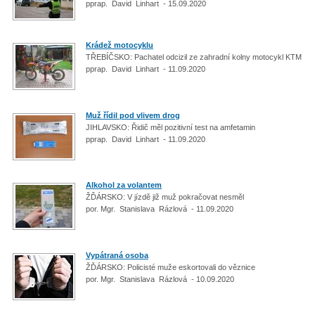
pprap. David Linhart - 15.09.2020
Krádež motocyklu
TŘEBÍČSKO: Pachatel odcizil ze zahradní kolny motocykl KTM
pprap. David Linhart - 11.09.2020
Muž řídil pod vlivem drog
JIHLAVSKO: Řidič měl pozitivní test na amfetamin
pprap. David Linhart - 11.09.2020
Alkohol za volantem
ŽĎÁRSKO: V jízdě již muž pokračovat nesměl
por. Mgr. Stanislava Rázlová - 11.09.2020
Vypátraná osoba
ŽĎÁRSKO: Policisté muže eskortovali do věznice
por. Mgr. Stanislava Rázlová - 10.09.2020