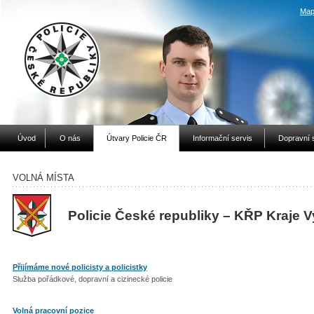
Map
Úvod
O nás
Útvary Policie ČR
Informační servis
Dopravní 
VOLNÁ MÍSTA
Policie České republiky – KŘP Kraje 
Přijímáme nové policisty a policistky
Služba pořádkové, dopravní a cizinecké policie
Volná pracovní pozice