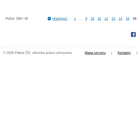
Počet: 398 / 40
předchozí
|
1
...
9
10
11
12
13
14
15
16
Fac
© 2026 Policie ČR, všechna práva vyhrazena
Mapa serveru
|
Kontakty