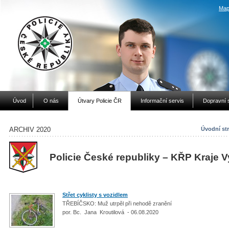
Map
Úvod
O nás
Útvary Policie ČR
Informační servis
Dopravní 
ARCHIV 2020
Úvodní st
Policie České republiky – KŘP Kraje 
Střet cyklisty s vozidlem
TŘEBÍČSKO: Muž utrpěl při nehodě zranění
por. Bc. Jana Kroutilová - 06.08.2020