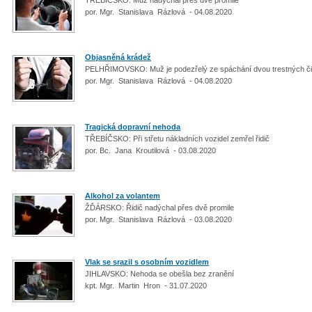
por. Mgr. Stanislava Rázlová - 04.08.2020
Objasněná krádež
PELHŘIMOVSKO: Muž je podezřelý ze spáchání dvou trestných č
por. Mgr. Stanislava Rázlová - 04.08.2020
Tragická dopravní nehoda
TŘEBÍČSKO: Při střetu nákladních vozidel zemřel řidič
por. Bc. Jana Kroutilová - 03.08.2020
Alkohol za volantem
ŽĎÁRSKO: Řidič nadýchal přes dvě promile
por. Mgr. Stanislava Rázlová - 03.08.2020
Vlak se srazil s osobním vozidlem
JIHLAVSKO: Nehoda se obešla bez zranění
kpt. Mgr. Martin Hron - 31.07.2020