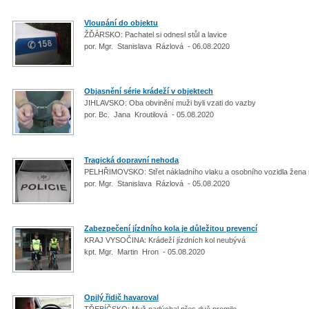
Vloupání do objektu
ŽĎÁRSKO: Pachatel si odnesl stůl a lavice
por. Mgr. Stanislava Rázlová - 06.08.2020
Objasnění série krádeží v objektech
JIHLAVSKO: Oba obvinění muži byli vzati do vazby
por. Bc. Jana Kroutilová - 05.08.2020
Tragická dopravní nehoda
PELHŘIMOVSKO: Střet nákladního vlaku a osobního vozidla žena 
por. Mgr. Stanislava Rázlová - 05.08.2020
Zabezpečení jízdního kola je důležitou prevencí
KRAJ VYSOČINA: Krádeží jízdních kol neubývá
kpt. Mgr. Martin Hron - 05.08.2020
Opilý řidič havaroval
TŘEBÍČSKO: Muž nadýchal přes dvě promile