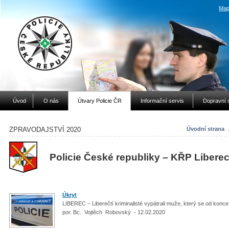
Map
Úvod
O nás
Útvary Policie ČR
Informační servis
Dopravní 
ZPRAVODAJSTVÍ 2020
Úvodní strana
Policie České republiky – KŘP Libere
Úkryt
LIBEREC – Liberečtí kriminalisté vypátrali muže, který se od konc
por. Bc. Vojtěch Robovský - 12.02.2020