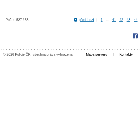
Počet: 527 / 53
předchozí
|
1
...
41
42
43
44
Fac
© 2026 Policie ČR, všechna práva vyhrazena
Mapa serveru
|
Kontakty