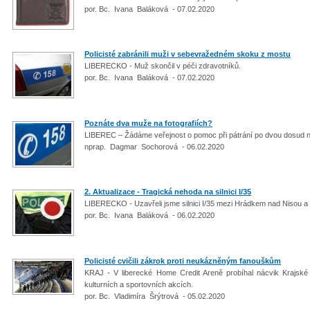
por. Bc. Ivana Baláková - 07.02.2020
Policisté zabránili muži v sebevražedném skoku z mostu
LIBERECKO - Muž skončil v péči zdravotníků.
por. Bc. Ivana Baláková - 07.02.2020
Poznáte dva muže na fotografiích?
LIBEREC – Žádáme veřejnost o pomoc při pátrání po dvou dosud
nprap. Dagmar Sochorová - 06.02.2020
2. Aktualizace - Tragická nehoda na silnici I/35
LIBERECKO - Uzavřeli jsme silnici I/35 mezi Hrádkem nad Nisou a
por. Bc. Ivana Baláková - 06.02.2020
Policisté cvičili zákrok proti neukázněným fanouškům
KRAJ - V liberecké Home Credit Areně probíhal nácvik Krajské
kulturních a sportovních akcích.
por. Bc. Vladimíra Šrýtrová - 05.02.2020