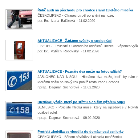
Řidič audi na přechodu pro chodce zranil 15letého mladíka
ČESKOLIPSKO - Chlapec utrpěl poranění na noze.
por. Bc. Ivana Baláková - 11.02.2020
AKTUALIZACE - Žádáme svědky o spolupráci
LIBEREC – Policisté z Obvodního oddělení Liberec – Vápenka vyše
por. Bc. Vojtěch Robovský - 11.02.2020
AKTUALIZACE - Poznáte dva muže na fotografiích?
JABLONEC NAD NISOU – Hledáme dva muže, kteří by nám mohli
kterému došlo na Nový rok poblíž restaurace Chronos.
nprap. Dagmar Sochorová - 11.02.2020
Hledáme lyžaře, který po střetu s dalším lyžařem odjel
SEMILSKO - Policisté hledají muže, který na sjezdovce v Rokytn
události odjel.
nprap. Dagmar Sochorová - 09.02.2020
Protřelá zlodějka se vloudila do domácnosti seniorky
ČESKOLIPSKO - Během návštěvy jí ukradla peněženku.