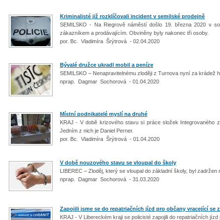
Kriminalisté již rozklíčovali incident v semilské prodejně
SEMILSKO - Na Riegrově náměstí došlo 19. března 2020 v souv
zákazníkem a prodávajícím. Obviněny byly nakonec tři osoby.
por. Bc. Vladimíra Šrýtrová - 02.04.2020
Bývalé družce ukradl mobil a peníze
SEMILSKO – Nenapravitelnému zloději z Turnova nyní za krádež hr
nprap. Dagmar Sochorová - 01.04.2020
Místní podnikatelé myslí na druhé
KRAJ - V době krizového stavu si práce složek Integrovaného zá
Jedním z nich je Daniel Perner.
por. Bc. Vladimíra Šrýtrová - 01.04.2020
V době nouzového stavu se vloupal do školy
LIBEREC – Zloděj, který se vloupal do základní školy, byl zadržen 
nprap. Dagmar Sochorová - 31.03.2020
Zapojili jsme se do repatriačních jízd pro občany vracející se 
KRAJ - V Libereckém kraji se policisté zapojili do repatriačních jízd