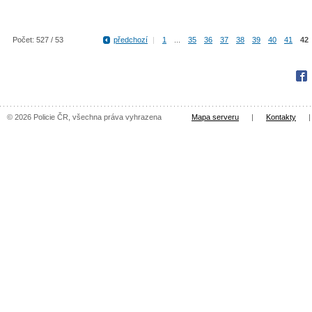
Počet: 527 / 53
předchozí
|
1
...
35
36
37
38
39
40
41
42
Fac
© 2026 Policie ČR, všechna práva vyhrazena
Mapa serveru
|
Kontakty