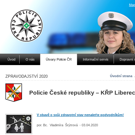
Map
Úvod
O nás
Útvary Policie ČR
Informační servis
Dopravní 
ZPRAVODAJSTVÍ 2020
Úvodní strana
Policie České republiky – KŘP Libere
V obavě o svůj zdravotní stav nenaleťte podvodníkům!
por. Bc. Vladimíra Šrýtrová - 03.04.2020