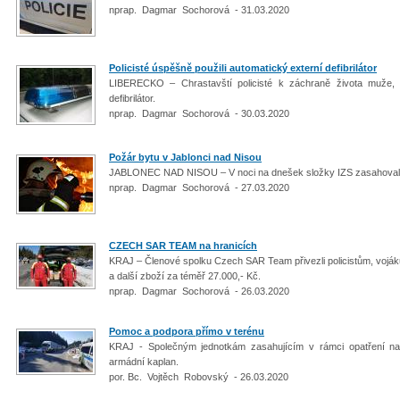
nprap. Dagmar Sochorová - 31.03.2020
Policisté úspěšně použili automatický externí defibrilátor
LIBERECKO – Chrastavští policisté k záchraně života muže, kt
defibrilátor.
nprap. Dagmar Sochorová - 30.03.2020
Požár bytu v Jablonci nad Nisou
JABLONEC NAD NISOU – V noci na dnešek složky IZS zasahovaly 
nprap. Dagmar Sochorová - 27.03.2020
CZECH SAR TEAM na hranicích
KRAJ – Členové spolku Czech SAR Team přivezli policistům, vojáků
a další zboží za téměř 27.000,- Kč.
nprap. Dagmar Sochorová - 26.03.2020
Pomoc a podpora přímo v terénu
KRAJ - Společným jednotkám zasahujícím v rámci opatření na h
armádní kaplan.
por. Bc. Vojtěch Robovský - 26.03.2020