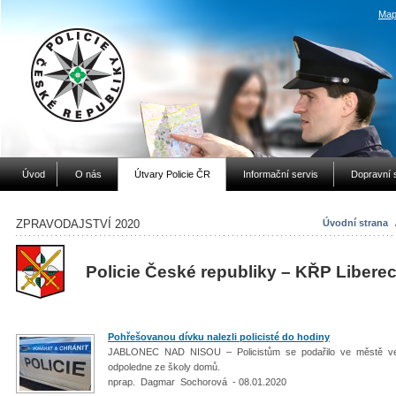
Map
Úvod
O nás
Útvary Policie ČR
Informační servis
Dopravní 
ZPRAVODAJSTVÍ 2020
Úvodní strana
Policie České republiky – KŘP Libere
Pohřešovanou dívku nalezli policisté do hodiny
JABLONEC NAD NISOU – Policistům se podařilo ve městě veče
odpoledne ze školy domů.
nprap. Dagmar Sochorová - 08.01.2020