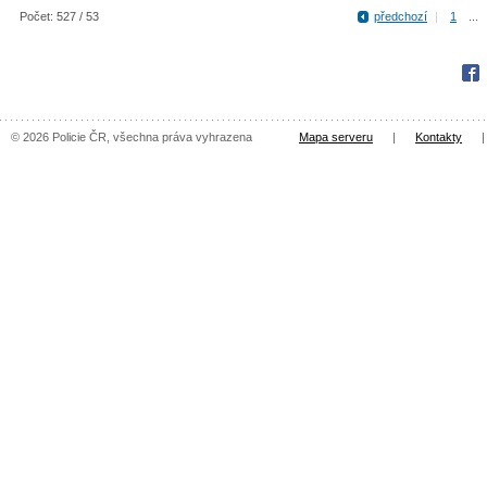
Počet: 527 / 53
předchozí
|
1
...
Fac
© 2026 Policie ČR, všechna práva vyhrazena
Mapa serveru
|
Kontakty