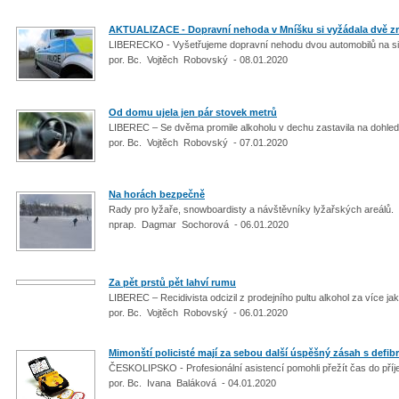
AKTUALIZACE - Dopravní nehoda v Mníšku si vyžádala dvě z
LIBERECKO - Vyšetřujeme dopravní nehodu dvou automobilů na siln
por. Bc. Vojtěch Robovský - 08.01.2020
Od domu ujela jen pár stovek metrů
LIBEREC – Se dvěma promile alkoholu v dechu zastavila na dohled od
por. Bc. Vojtěch Robovský - 07.01.2020
Na horách bezpečně
Rady pro lyžaře, snowboardisty a návštěvníky lyžařských areálů.
nprap. Dagmar Sochorová - 06.01.2020
Za pět prstů pět lahví rumu
LIBEREC – Recidivista odcizil z prodejního pultu alkohol za více jak 
por. Bc. Vojtěch Robovský - 06.01.2020
Mimonští policisté mají za sebou další úspěšný zásah s defib
ČESKOLIPSKO - Profesionální asistencí pomohli přežít čas do příj
por. Bc. Ivana Baláková - 04.01.2020