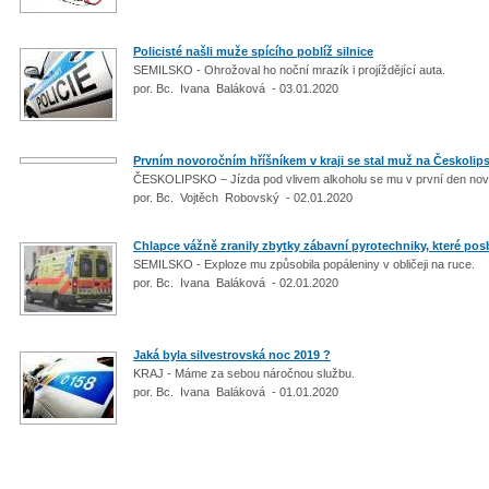
Policisté našli muže spícího poblíž silnice
SEMILSKO - Ohrožoval ho noční mrazík i projíždějící auta.
por. Bc. Ivana Baláková - 03.01.2020
Prvním novoročním hříšníkem v kraji se stal muž na Českolip
ČESKOLIPSKO – Jízda pod vlivem alkoholu se mu v první den nové
por. Bc. Vojtěch Robovský - 02.01.2020
Chlapce vážně zranily zbytky zábavní pyrotechniky, které posbír
SEMILSKO - Exploze mu způsobila popáleniny v obličeji na ruce.
por. Bc. Ivana Baláková - 02.01.2020
Jaká byla silvestrovská noc 2019 ?
KRAJ - Máme za sebou náročnou službu.
por. Bc. Ivana Baláková - 01.01.2020