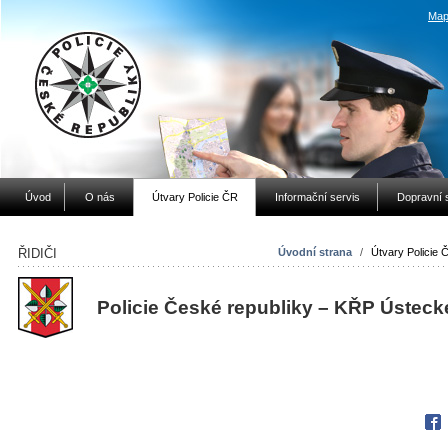
Map
Úvod
O nás
Útvary Policie ČR
Informační servis
Dopravní 
ŘIDIČI
Úvodní strana
/
Útvary Policie 
Policie České republiky – KŘP Ústeck
Fac