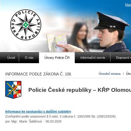
Map
Úvod
O nás
Útvary Policie ČR
Informační servis
Dopravní 
INFORMACE PODLE ZÁKONA Č. 106
Úvodní strana
/
Útv
Policie České republiky – KŘP Olomo
Informace ke spolupráci s dalšími subjekty
Zveřejnění podle ustanovení § 5 odst. 3 zákona č. 106/1999 Sb. (20813/2026)
por. Mgr. Marie Šafářová - 06.03.2026