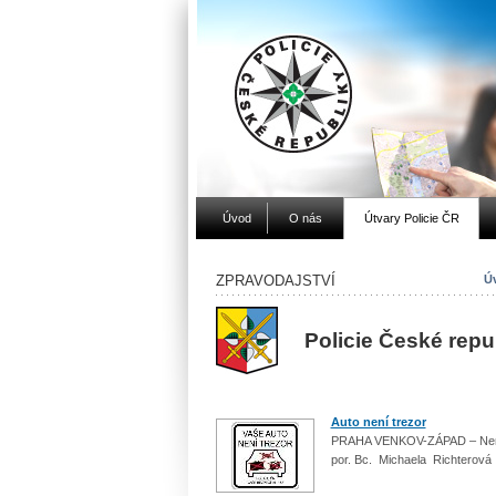
Úvod
O nás
Útvary Policie ČR
ZPRAVODAJSTVÍ
Úv
Policie České rep
Auto není trezor
PRAHA VENKOV-ZÁPAD – Nenec
por. Bc. Michaela Richterová 