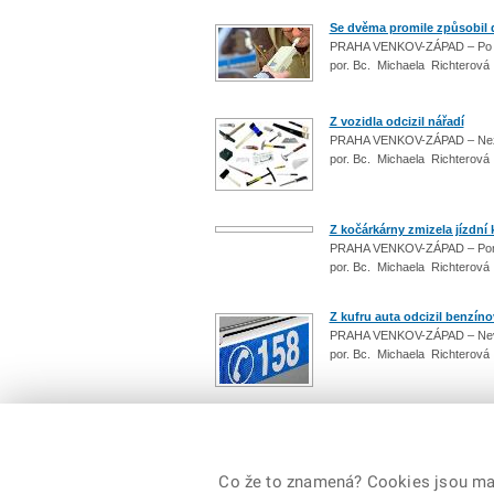
Se dvěma promile způsobil
PRAHA VENKOV-ZÁPAD – Po nár
por. Bc. Michaela Richterová
Z vozidla odcizil nářadí
PRAHA VENKOV-ZÁPAD – Neznám
por. Bc. Michaela Richterová
Z kočárkárny zmizela jízdní 
PRAHA VENKOV-ZÁPAD – Pomo
por. Bc. Michaela Richterová
Z kufru auta odcizil benzíno
PRAHA VENKOV-ZÁPAD – Nevši
por. Bc. Michaela Richterová
Počet: 968 / 97
předchozí
|
1
...
Co že to znamená? Cookies jsou malé