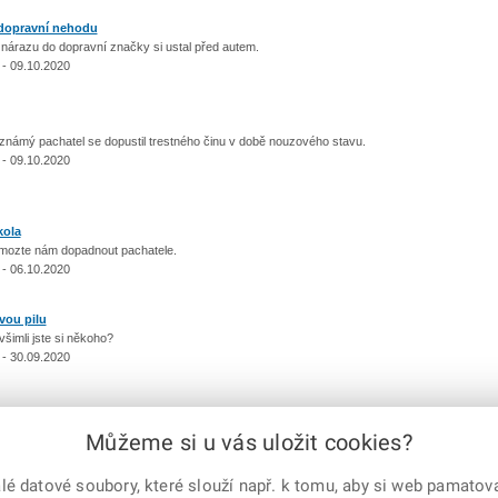
 dopravní nehodu
azu do dopravní značky si ustal před autem.
 - 09.10.2020
ý pachatel se dopustil trestného činu v době nouzového stavu.
 - 09.10.2020
kola
zte nám dopadnout pachatele.
 - 06.10.2020
vou pilu
mli jste si někoho?
 - 30.09.2020
Můžeme si u vás uložit cookies?
36
37
38
39
40
41
42
43
44
45
46
47
48
49
50
...
97
|
další
 datové soubory, které slouží např. k tomu, aby si web pamatoval