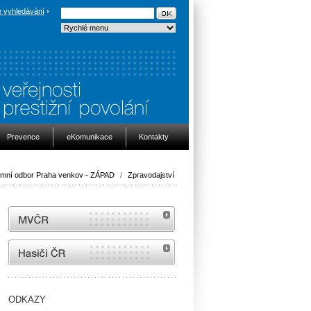
 vyhledávání
Prevence
eKomunikace
Kontakty
mní odbor Praha venkov - ZÁPAD
/
Zpravodajství
MVČR
internetové stránky Hasiči ČR
ODKAZY