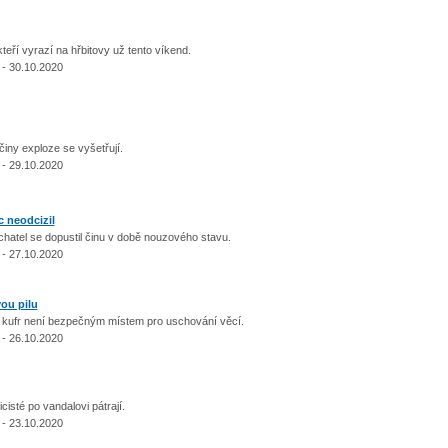
í vyrazí na hřbitovy už tento víkend.
 - 30.10.2020
y exploze se vyšetřují.
 - 29.10.2020
c neodcizil
el se dopustil činu v době nouzového stavu.
 - 27.10.2020
vou pilu
ufr není bezpečným místem pro uschování věcí.
 - 26.10.2020
té po vandalovi pátrají.
 - 23.10.2020