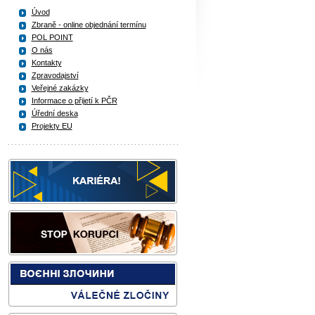
Úvod
Zbraně - online objednání termínu
POL POINT
O nás
Kontakty
Zpravodajství
Veřejné zakázky
Informace o přijetí k PČR
Úřední deska
Projekty EU