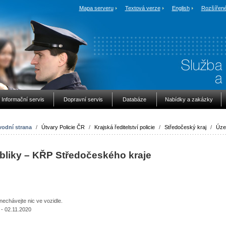
Mapa serveru
Textová verze
English
Rozšířené
Informační servis
Dopravní servis
Databáze
Nabídky a zakázky
odní strana
/
Útvary Policie ČR
/
Krajská ředitelství policie
/
Středočeský kraj
/
Úze
ubliky – KŘP Středočeského kraje
hávejte nic ve vozidle.
- 02.11.2020