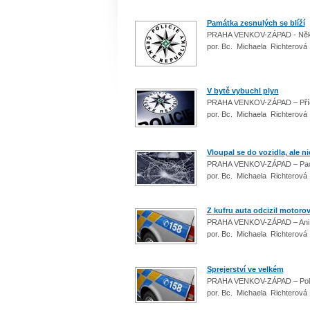
Památka zesnulých se blíží
PRAHA VENKOV-ZÁPAD - Někteř
por. Bc. Michaela Richterová
V bytě vybuchl plyn
PRAHA VENKOV-ZÁPAD – Příčin
por. Bc. Michaela Richterová
Vloupal se do vozidla, ale ni
PRAHA VENKOV-ZÁPAD – Pachat
por. Bc. Michaela Richterová
Z kufru auta odcizil motoro
PRAHA VENKOV-ZÁPAD – Ani k
por. Bc. Michaela Richterová
Sprejerství ve velkém
PRAHA VENKOV-ZÁPAD – Policis
por. Bc. Michaela Richterová