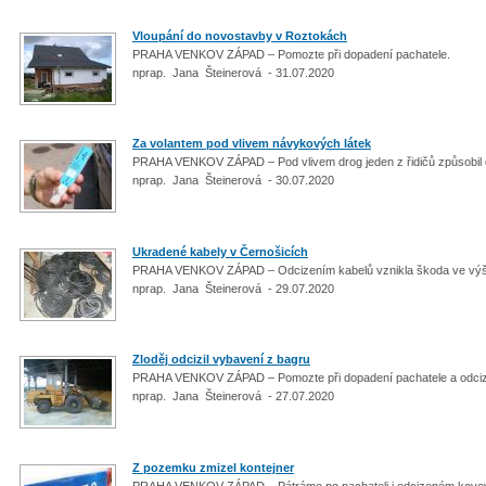
Vloupání do novostavby v Roztokách
PRAHA VENKOV ZÁPAD – Pomozte při dopadení pachatele.
nprap. Jana Šteinerová - 31.07.2020
Za volantem pod vlivem návykových látek
PRAHA VENKOV ZÁPAD – Pod vlivem drog jeden z řidičů způsobil
nprap. Jana Šteinerová - 30.07.2020
Ukradené kabely v Černošicích
PRAHA VENKOV ZÁPAD – Odcizením kabelů vznikla škoda ve výši tř
nprap. Jana Šteinerová - 29.07.2020
Zloděj odcizil vybavení z bagru
PRAHA VENKOV ZÁPAD – Pomozte při dopadení pachatele a odci
nprap. Jana Šteinerová - 27.07.2020
Z pozemku zmizel kontejner
PRAHA VENKOV ZÁPAD – Pátráme po pachateli i odcizeném kovo