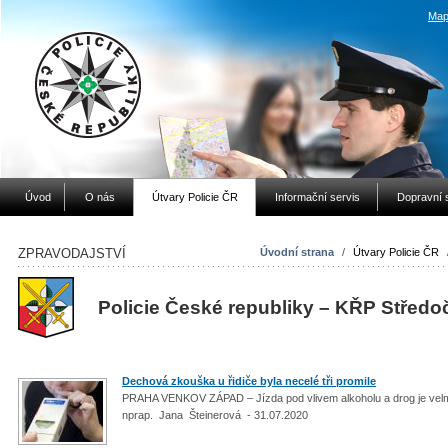
Map
Úvod
O nás
Útvary Policie ČR
Informační servis
Dopravní 
ZPRAVODAJSTVÍ
Úvodní strana
/
Útvary Policie ČR
Policie České republiky – KŘP Středo
Dechová zkouška u řidiče byla necelé tři promile
PRAHA VENKOV ZÁPAD – Jízda pod vlivem alkoholu a drog je velm
nprap. Jana Šteinerová - 31.07.2020