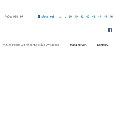
Počet: 968 / 97
předchozí
|
1
...
39
40
41
42
43
44
45
46
Fac
© 2026 Policie ČR, všechna práva vyhrazena
Mapa serveru
|
Kontakty