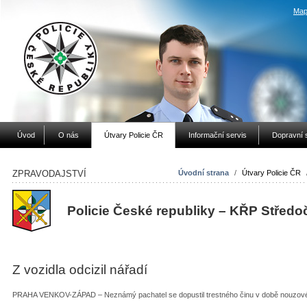
Map
Úvod
O nás
Útvary Policie ČR
Informační servis
Dopravní 
ZPRAVODAJSTVÍ
Úvodní strana
/
Útvary Policie ČR
Policie České republiky – KŘP Středo
Z vozidla odcizil nářadí
PRAHA VENKOV-ZÁPAD – Neznámý pachatel se dopustil trestného činu v době nouzov