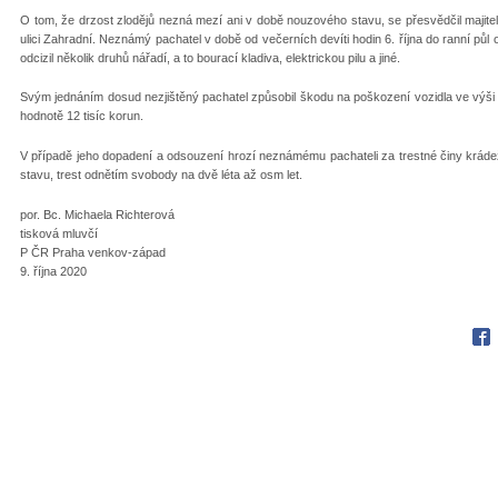
O tom, že drzost zlodějů nezná mezí ani v době nouzového stavu, se přesvědčil majitel
ulici Zahradní. Neznámý pachatel v době od večerních devíti hodin 6. října do ranní půl 
odcizil několik druhů nářadí, a to bourací kladiva, elektrickou pilu a jiné.
Svým jednáním dosud nezjištěný pachatel způsobil škodu na poškození vozidla ve výši
hodnotě 12 tisíc korun.
V případě jeho dopadení a odsouzení hrozí neznámému pachateli za trestné činy krád
stavu, trest odnětím svobody na dvě léta až osm let.
por. Bc. Michaela Richterová
tisková mluvčí
P ČR Praha venkov-západ
9. října 2020
Fac