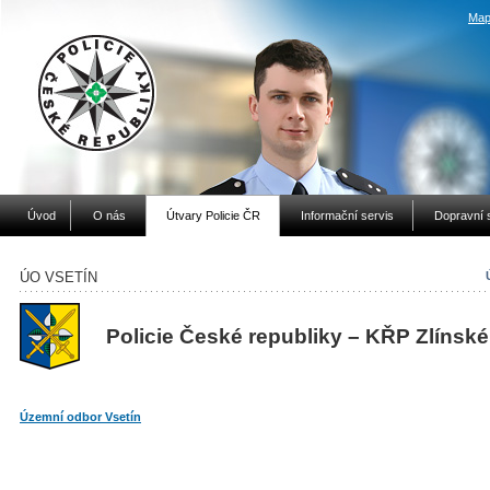
Map
Úvod
O nás
Útvary Policie ČR
Informační servis
Dopravní 
ÚO VSETÍN
Policie České republiky – KŘP Zlínské
Územní odbor Vsetín