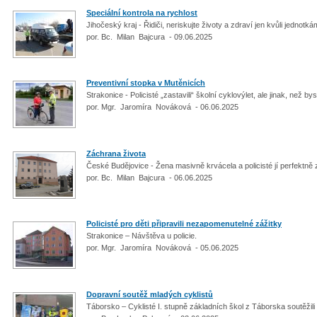
Speciální kontrola na rychlost
Jihočeský kraj - Řidiči, neriskujte životy a zdraví jen kvůli jednot
por. Bc. Milan Bajcura - 09.06.2025
Preventivní stopka v Mutěnicích
Strakonice - Policisté „zastavili“ školní cyklovýlet, ale jinak, než by
por. Mgr. Jaromíra Nováková - 06.06.2025
Záchrana života
České Budějovice - Žena masivně krvácela a policisté jí perfektně 
por. Bc. Milan Bajcura - 06.06.2025
Policisté pro děti připravili nezapomenutelné zážitky
Strakonice – Návštěva u policie.
por. Mgr. Jaromíra Nováková - 05.06.2025
Dopravní soutěž mladých cyklistů
Táborsko – Cyklisté I. stupně základních škol z Táborska soutěži