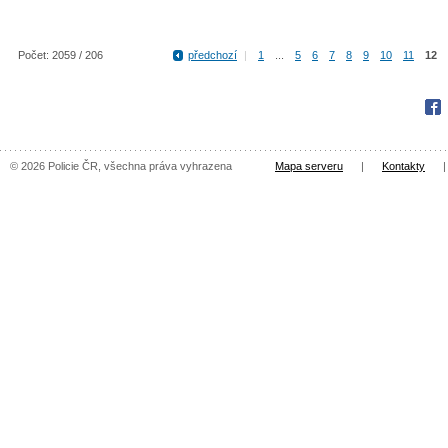
Počet: 2059 / 206
předchozí
|
1
...
5
6
7
8
9
10
11
12
Fac
© 2026 Policie ČR, všechna práva vyhrazena
Mapa serveru
|
Kontakty