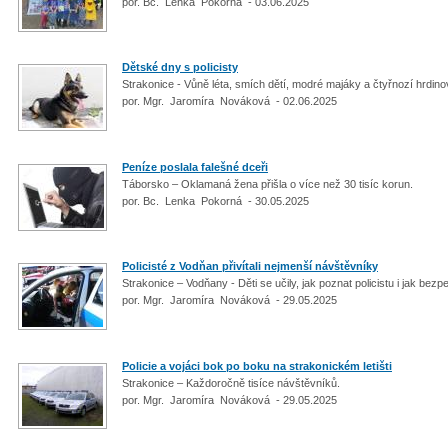
por. Bc. Lenka Pokorná - 03.06.2025
Dětské dny s policisty
Strakonice - Vůně léta, smích dětí, modré majáky a čtyřnozí hrdin
por. Mgr. Jaromíra Nováková - 02.06.2025
Peníze poslala falešné dceři
Táborsko – Oklamaná žena přišla o více než 30 tisíc korun.
por. Bc. Lenka Pokorná - 30.05.2025
Policisté z Vodňan přivítali nejmenší návštěvníky
Strakonice – Vodňany - Děti se učily, jak poznat policistu i jak bez
por. Mgr. Jaromíra Nováková - 29.05.2025
Policie a vojáci bok po boku na strakonickém letišti
Strakonice – Každoročně tisíce návštěvníků.
por. Mgr. Jaromíra Nováková - 29.05.2025