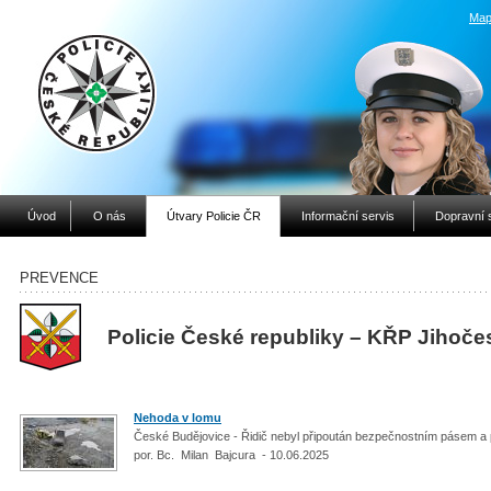
Map
Úvod
O nás
Útvary Policie ČR
Informační servis
Dopravní 
PREVENCE
Policie České republiky – KŘP Jihoče
Nehoda v lomu
České Budějovice - Řidič nebyl připoután bezpečnostním pásem a p
por. Bc. Milan Bajcura - 10.06.2025