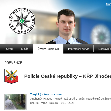
Map
Úvod
O nás
Útvary Policie ČR
Informační servis
Dopravní 
PREVENCE
Policie České republiky – KŘP Jihoče
Tragický náraz do stromu
Jindřichův Hradec - Mladý muž utrpěl zranění neslučitelná se živo
por. Bc. Milan Bajcura - 01.07.2025