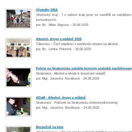
Výsledky DBA
Jihočeský kraj - I v našem kraji jsme se zaměřili se začátke
komunikacích.
por. Bc. Milan Bajcura - 30.06.2025
Alkohol, drogy a mládež 2025
Táborsko – Čtyři mladiství s pozitivním testem na alkohol.
por. Bc. Lenka Pokorná - 30.06.2025
Policie na Strakonicku zahájila kontroly podniků navštěvova
Strakonice - Alkohol a nikotin k dospívání nepatří.
por. Mgr. Jaromíra Nováková - 26.06.2025
ADaM - Alkohol, drogy a mládež
Strakonice - Policisté na Strakonicku zintenzivnili kontroly.
por. Mgr. Jaromíra Nováková - 24.06.2025
Bezpečně na kole
Jihočeský kraj - Více jak stovka policistů dohlížela na provoz ve 