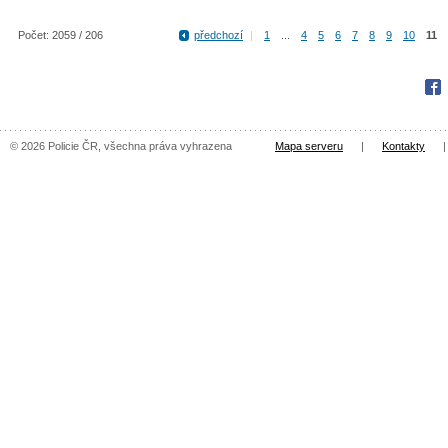
Počet: 2059 / 206
předchozí
|
1
...
4
5
6
7
8
9
10
11
Fac
© 2026 Policie ČR, všechna práva vyhrazena
Mapa serveru
|
Kontakty