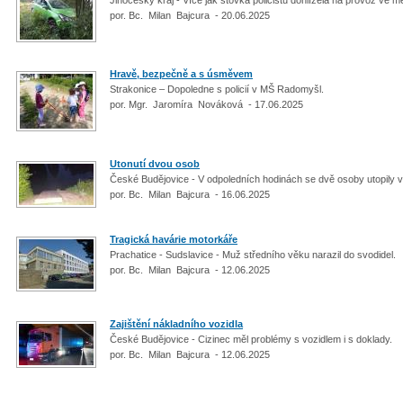
por. Bc. Milan Bajcura - 20.06.2025
Hravě, bezpečně a s úsměvem
Strakonice – Dopoledne s policií v MŠ Radomyšl.
por. Mgr. Jaromíra Nováková - 17.06.2025
Utonutí dvou osob
České Budějovice - V odpoledních hodinách se dvě osoby utopily v
por. Bc. Milan Bajcura - 16.06.2025
Tragická havárie motorkáře
Prachatice - Sudslavice - Muž středního věku narazil do svodidel.
por. Bc. Milan Bajcura - 12.06.2025
Zajištění nákladního vozidla
České Budějovice - Cizinec měl problémy s vozidlem i s doklady.
por. Bc. Milan Bajcura - 12.06.2025