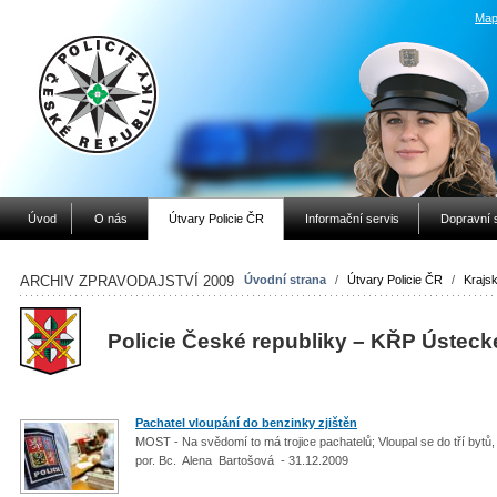
Map
Úvod
O nás
Útvary Policie ČR
Informační servis
Dopravní 
ARCHIV ZPRAVODAJSTVÍ 2009
Úvodní strana
/
Útvary Policie ČR
/
Krajsk
Policie České republiky – KŘP Ústeck
Pachatel vloupání do benzinky zjištěn
MOST - Na svědomí to má trojice pachatelů; Vloupal se do tří bytů,
por. Bc. Alena Bartošová - 31.12.2009