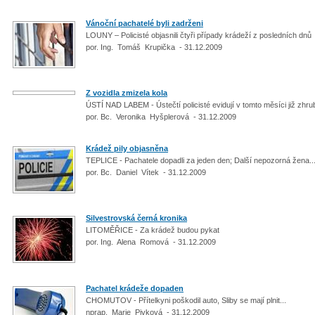
Vánoční pachatelé byli zadrženi
LOUNY – Policisté objasnili čtyři případy krádeží z posledních dnů
por. Ing. Tomáš Krupička - 31.12.2009
Z vozidla zmizela kola
ÚSTÍ NAD LABEM - Ústečtí policisté evidují v tomto měsíci již zh
por. Bc. Veronika Hyšplerová - 31.12.2009
Krádež pily objasněna
TEPLICE - Pachatele dopadli za jeden den; Další nepozorná žena...
por. Bc. Daniel Vítek - 31.12.2009
Silvestrovská černá kronika
LITOMĚŘICE - Za krádež budou pykat
por. Ing. Alena Romová - 31.12.2009
Pachatel krádeže dopaden
CHOMUTOV - Přítelkyni poškodil auto, Sliby se mají plnit...
nprap. Marie Pivková - 31.12.2009