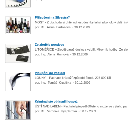
Přilepšení na Silvestra?
MOST - Z obchodu si chtěl odnést desítky lahví alkoholu + další in
por. Bc. Alena Bartošová - 30.12.2009
Ze zloděje poctivec
LITOMĚŘICE – Zloděj garáž doslova vybílil; Milovník hudby; Ze zl
por. Ing. Alena Romová - 30.12.2009
Vloupání do vozidel
LOUNY – Pachatel krádeží způsobil škodu 227 000 Kč
por. Ing. Tomáš Krupička - 30.12.2009
Kriminalisté objasnili loupež
ÚSTÍ NAD LABEM - Pachatel přepadl 60letého muže ve výtahu pa
por. Bc. Veronika Hyšplerová - 30.12.2009