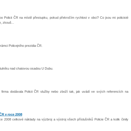
po Policii ČR na místě přestupku, pokud překročím rychlost v obci? Co jsou mi policisté
e, zkouš...
rámci Policejního prezidia ČR.
vrtulníku nad chatovou osadou U Dubu.
í firma dodávala Policii ČR služby nebo zboží tak, jak uvádí ve svých referencích na
 ČR v roce 2008
e 2008 celkové náklady na výzbroj a výstroj všech příslušníků Policie ČR a kolik činily