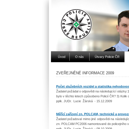
Úvod
O nás
Útvary Policie ČR
ZVEŘEJNĚNÉ INFORMACE 2009
Počet služebních vozidel a statistika nehodovos
Žadatel požádal o odpovědi na následujcící otázky:
bylo v těchto letech způsobeno Policií ČR? 3) Kolik 
pplk. JUDr. Lucie Žárská - 15.12.2009
Měřící zařízení zn. POLCAM, technické a provoz
Žadatel požadoval mimo jiné odpovědi na následujíc
zn. POLCAM PC2006 namontované do policejního vo
pplk. JUDr. Lucie Žárská - 09.10.2009