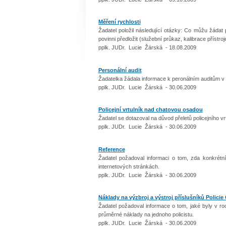
Měření rychlosti
Žadatel položil následující otázky: Co můžu žádat 
povinni předložit (služební průkaz, kalibrace přístroj
pplk. JUDr. Lucie Žárská - 18.08.2009
Personální audit
Žadatelka žádala informace k peronálním auditům v 
pplk. JUDr. Lucie Žárská - 30.06.2009
Policejní vrtulník nad chatovou osadou
Žadatel se dotazoval na důvod přeletů policejního 
pplk. JUDr. Lucie Žárská - 30.06.2009
Reference
Žadatel požadoval informaci o tom, zda konkrétn
internetových stránkách.
pplk. JUDr. Lucie Žárská - 30.06.2009
Náklady na výzbroj a výstroj příslušníků Policie
Žadatel požadoval informace o tom, jaké byly v roc
průměrné náklady na jednoho policistu.
pplk. JUDr. Lucie Žárská - 30.06.2009