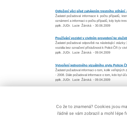
Odložení věci před zahájením trestního stíhání - 
Žadatel požadoval informace k počtu případů, kter
oznámení a informaci o počtu případů, kdy bylo trest
pplk. JUDr. Lucie Žárská - 30.06.2009
Používání vozidel v civilním provedení ke služe
Žadatel požadoval odpovědi na následující otázky
vozidla bez označení příslušnosti k Policii ČR (v civ
pplk. JUDr. Lucie Žárská - 09.04.2009
Vytvoření jednotného vizuálního stylu Policie Č
Žadatel požadoval informaci o tom, kolik veřejných
- 2008. Dále požadoval informace o tom, kdo byl úč
pplk. JUDr. Lucie Žárská - 09.04.2009
Počet: 23 / 3
Co že to znamená? Cookies jsou malé
řádně se vám zobrazil a mohl lépe 