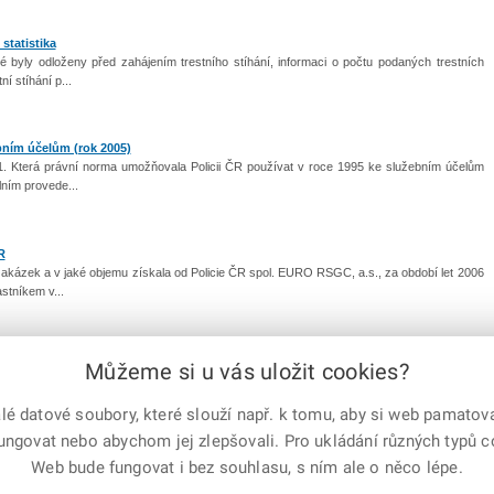
statistika
é byly odloženy před zahájením trestního stíhání, informaci o počtu podaných trestních
ní stíhání p...
bním účelům (rok 2005)
:1. Která právní norma umožňovala Policii ČR používat v roce 1995 ke služebním účelům
ilním provede...
R
 zakázek a v jaké objemu získala od Policie ČR spol. EURO RSGC, a.s., za období let 2006
astníkem v...
Můžeme si u vás uložit cookies?
|
1
2
3
|
další
 datové soubory, které slouží např. k tomu, aby si web pamatoval
fungovat nebo abychom jej zlepšovali. Pro ukládání různých typů 
e-mailem
vytisknout
Facebook
X
Web bude fungovat i bez souhlasu, s ním ale o něco lépe.
Corp.