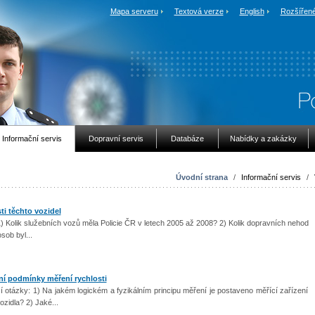
Mapa serveru
Textová verze
English
Rozšířené
Informační servis
Dopravní servis
Databáze
Nabídky a zakázky
Úvodní strana
/
Informační servis
/
ti těchto vozidel
1) Kolik služebních vozů měla Policie ČR v letech 2005 až 2008? 2) Kolik dopravních nehod
osob byl...
ní podmínky měření rychlosti
í otázky: 1) Na jakém logickém a fyzikálním principu měření je postaveno měřící zařízení
zidla? 2) Jaké...