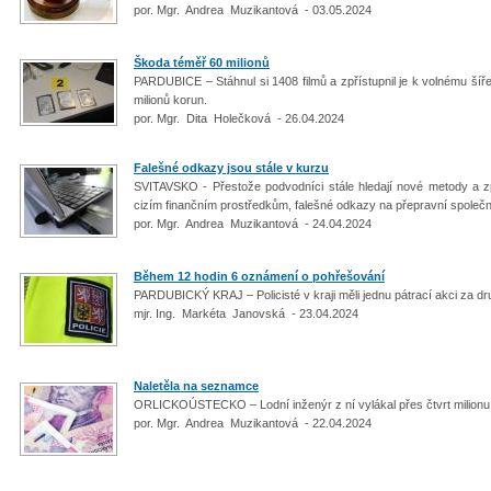
por. Mgr. Andrea Muzikantová - 03.05.2024
Škoda téměř 60 milionů
PARDUBICE – Stáhnul si 1408 filmů a zpřístupnil je k volnému šíř
milionů korun.
por. Mgr. Dita Holečková - 26.04.2024
Falešné odkazy jsou stále v kurzu
SVITAVSKO - Přestože podvodníci stále hledají nové metody a 
cizím finančním prostředkům, falešné odkazy na přepravní společnos
por. Mgr. Andrea Muzikantová - 24.04.2024
Během 12 hodin 6 oznámení o pohřešování
PARDUBICKÝ KRAJ – Policisté v kraji měli jednu pátrací akci za d
mjr. Ing. Markéta Janovská - 23.04.2024
Naletěla na seznamce
ORLICKOÚSTECKO – Lodní inženýr z ní vylákal přes čtvrt milionu
por. Mgr. Andrea Muzikantová - 22.04.2024