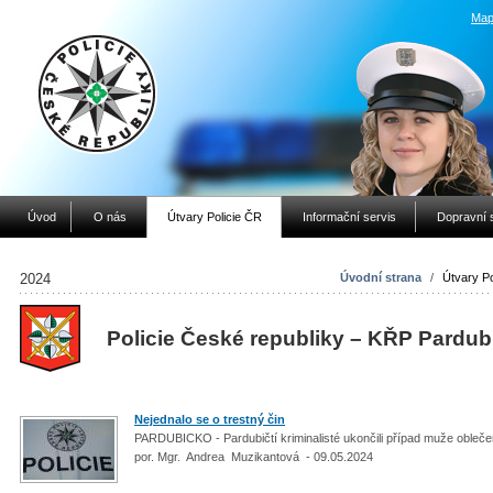
Map
Úvod
O nás
Útvary Policie ČR
Informační servis
Dopravní 
2024
Úvodní strana
/
Útvary Po
Policie České republiky – KŘP Pardub
Nejednalo se o trestný čin
PARDUBICKO - Pardubičtí kriminalisté ukončili případ muže obleč
por. Mgr. Andrea Muzikantová - 09.05.2024