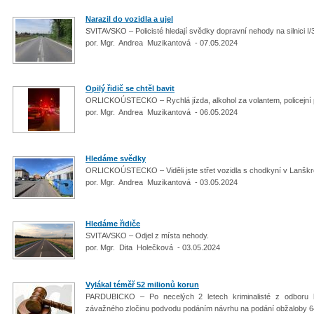
Narazil do vozidla a ujel
SVITAVSKO – Policisté hledají svědky dopravní nehody na silnici 
por. Mgr. Andrea Muzikantová - 07.05.2024
Opilý řidič se chtěl bavit
ORLICKOÚSTECKO – Rychlá jízda, alkohol za volantem, policejní 
por. Mgr. Andrea Muzikantová - 06.05.2024
Hledáme svědky
ORLICKOÚSTECKO – Viděli jste střet vozidla s chodkyní v Lanšk
por. Mgr. Andrea Muzikantová - 03.05.2024
Hledáme řidiče
SVITAVSKO – Odjel z místa nehody.
por. Mgr. Dita Holečková - 03.05.2024
Vylákal téměř 52 milionů korun
PARDUBICKO – Po necelých 2 letech kriminalisté z odboru hos
závažného zločinu podvodu podáním návrhu na podání obžaloby 6