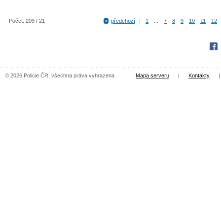
Počet: 209 / 21
předchozí
|
1
...
7
8
9
10
11
12
Fac
© 2026 Policie ČR, všechna práva vyhrazena
Mapa serveru
|
Kontakty