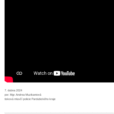
7. dubna 2024
por. Mgr. Andrea Muzikantová
tisková mluvčí policie Pardubického kraje