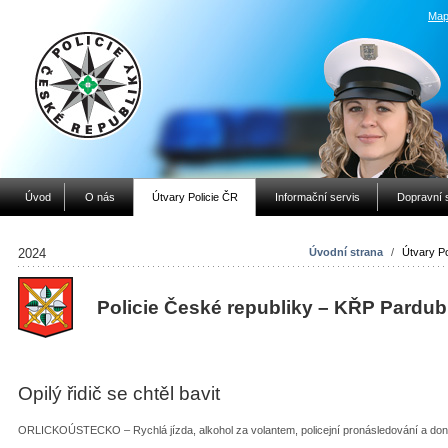
Map
Úvod
O nás
Útvary Policie ČR
Informační servis
Dopravní 
2024
Úvodní strana
/
Útvary Po
Policie České republiky – KŘP Pardub
Opilý řidič se chtěl bavit
ORLICKOÚSTECKO – Rychlá jízda, alkohol za volantem, policejní pronásledování a do