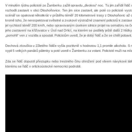
V minulém týdnu policisté ze Žamberku zažili opravdu „divokou“ noc. Tu jim zařídil řidič 
rozhodli zastavit v obci Dlouhoňovice. Ten jim sice zastavil, ale poté co policisté vysto
scénář se opakoval několikrát v průběhu téměř 20 kilometrové trasy z Dlouhoňovic až d
kromě toho, že nerespektoval světelné a zvukové výstražné znamení policistů k zastavení
jel rychlostí téměř 200 km/h, nebo opravovaným úsekem silnice projel na semaforu na červe
jeho zastavení na křižovatce v Ústí nad Orlicí, na kterém se podílely ještě další 2 hlídky
„pomohli“ ven z vozidla a spoutali. Policistům uvedl, že je dobý řidič a že se chtěl pobavit.
Dechová zkouška u 22letého řidiče vyšla pozitivně s hodnotou 1,1 promile alkoholu. S 
vypil 5 velkých panáků pálenky a poté usedl v Žamberku za volant. Policisté muži na místě
Zda se řidič dopustil přestupku nebo trestného činu ohrožení pod vlivem návykové lát
kterému se řidič v orlickoústecké nemocnici podrobil.