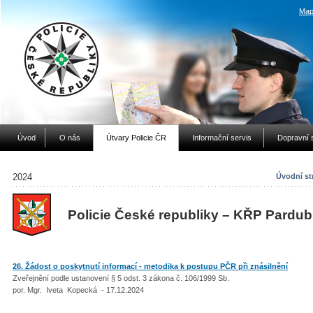
Map
Úvod
O nás
Útvary Policie ČR
Informační servis
Dopravní 
2024
Úvodní st
Policie České republiky – KŘP Pardub
26. Žádost o poskytnutí informací - metodika k postupu PČR při znásilnění
Zveřejnění podle ustanovení § 5 odst. 3 zákona č. 106/1999 Sb.
por. Mgr. Iveta Kopecká - 17.12.2024