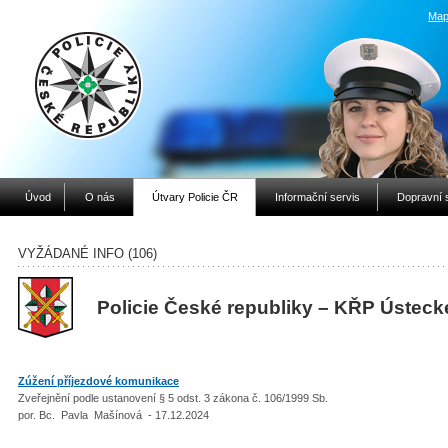
Map
Úvod
O nás
Útvary Policie ČR
Informační servis
Dopravní 
VYŽÁDANÉ INFO (106)
Policie České republiky – KŘP Ústeck
Zúžení příjezdové komunikace
Zveřejnění podle ustanovení § 5 odst. 3 zákona č. 106/1999 Sb.
por. Bc. Pavla Mašínová - 17.12.2024