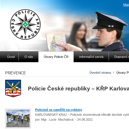
Map
Úvod
O nás
Útvary Policie ČR
Informační servis
Dopravní 
PREVENCE
Úvodní strana
/
Útvary P
Policie České republiky – KŘP Karlov
Policisté se zaměřili na cyklisty
KARLOVARSKÝ KRAJ – Policisté zkontrolovali několik desítek cykl
por. Mgr. Lucie Machalová - 24.08.2021