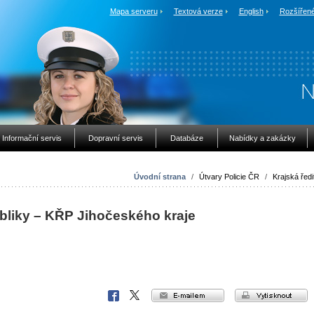
Mapa serveru
Textová verze
English
Rozšířené
Informační servis
Dopravní servis
Databáze
Nabídky a zakázky
Úvodní strana
/
Útvary Policie ČR
/
Krajská ředit
bliky – KŘP Jihočeského kraje
e-mailem
vytisknout
Facebook
X
Corp.