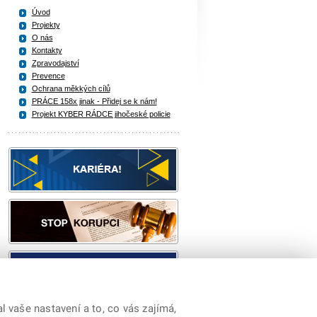
Úvod
Projekty
O nás
Kontakty
Zpravodajství
Prevence
Ochrana měkkých cílů
PRÁCE 158x jinak - Přidej se k nám!
Projekt KYBER RÁDCE jihočeské policie
 vaše nastavení a to, co vás zajímá,