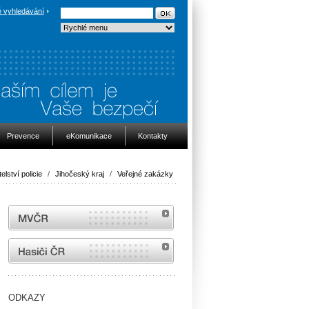
 vyhledávání
Prevence
eKomunikace
Kontakty
elství policie
/
Jihočeský kraj
/
Veřejné zakázky
MVČR
internetové stránky Hasiči ČR
ODKAZY