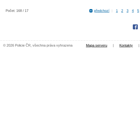
Počet: 168 / 17
předchozí
|
1
2
3
4
5
Fac
© 2026 Policie ČR, všechna práva vyhrazena
Mapa serveru
|
Kontakty