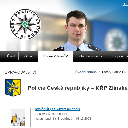
Map
Úvod
O nás
Útvary Policie ČR
Informační servis
Dopravní 
ZPRAVODAJSTVÍ
Úvodní strana
/
Útvary Policie ČR
Policie České republiky – KŘP Zlínské
Dva řidiči pod vlivem alkoholu
za uplynulých 24 hodin
nprap. Ludmila Brousilová - 06.11.2008