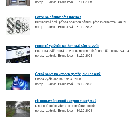
nprap. Ludmila Brousilová - 02.11.2008
Pozor na nákupy přes internet
Kriminalisté šetří případ podvodu nákupu přes internetovou aukci
nprap. Ludmila Brousilová - 31.10.2008
Policisté vyjížděli ke třem srážkám se zvěří
Pozor na zvěř, která se v podzimních měsících může objevovat na 
nprap. Ludmila Brousilová - 31.10.2008
Černá barva na vratech garáže, ale i na autě
Škoda vyčíslena na 8 tisíc korun.
nprap. Ludmila Brousilová - 30.10.2008
Při dopravní nehodě zahynul mladý muž
K nehodě došlo včera po osmnácté hodině
nprap. Ludmila Brousilová - 30.10.2008