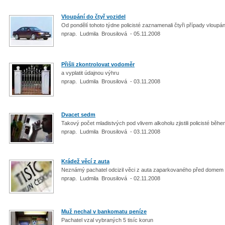
Vloupání do čtyř vozidel
Od pondělí tohoto týdne policisté zaznamenali čtyři případy vloupá
nprap. Ludmila Brousilová - 05.11.2008
Přišli zkontrolovat vodoměr
a vyplatit údajnou výhru
nprap. Ludmila Brousilová - 03.11.2008
Dvacet sedm
Takový počet mladistvých pod vlivem alkoholu zjistili policisté bě
nprap. Ludmila Brousilová - 03.11.2008
Krádež věcí z auta
Neznámý pachatel odcizil věci z auta zaparkovaného před domem
nprap. Ludmila Brousilová - 02.11.2008
Muž nechal v bankomatu peníze
Pachatel vzal vybraných 5 tisíc korun