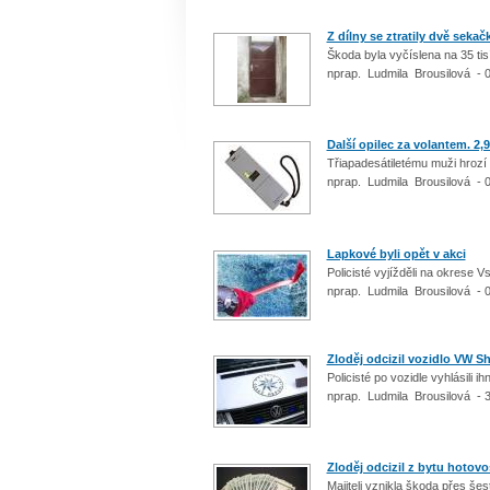
Z dílny se ztratily dvě sekač
Škoda byla vyčíslena na 35 tis
nprap. Ludmila Brousilová - 
Další opilec za volantem. 2,
Třiapadesátiletému muži hrozí
nprap. Ludmila Brousilová - 
Lapkové byli opět v akci
Policisté vyjížděli na okrese
nprap. Ludmila Brousilová - 
Zloděj odcizil vozidlo VW S
Policisté po vozidle vyhlásili i
nprap. Ludmila Brousilová - 
Zloděj odcizil z bytu hotovo
Majiteli vznikla škoda přes šes