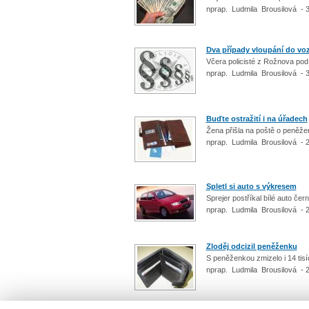
nprap. Ludmila Brousilová - 
Dva případy vloupání do voz
Včera policisté z Rožnova pod
nprap. Ludmila Brousilová - 
Buďte ostražití i na úřadech
Žena přišla na poště o peněž
nprap. Ludmila Brousilová - 
Spletl si auto s výkresem
Sprejer postříkal bílé auto če
nprap. Ludmila Brousilová - 
Zloděj odcizil peněženku
S peněženkou zmizelo i 14 tis
nprap. Ludmila Brousilová - 