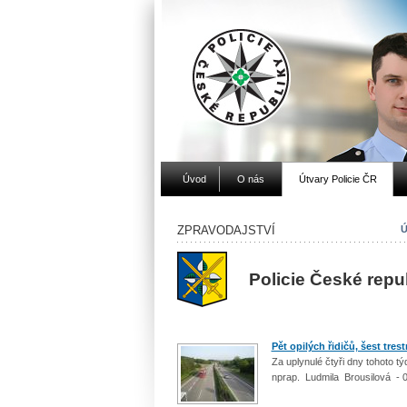
Úvod
O nás
Útvary Policie ČR
ZPRAVODAJSTVÍ
Ú
Policie České repu
Pět opilých řidičů, šest tres
Za uplynulé čtyři dny tohoto týd
nprap. Ludmila Brousilová - 