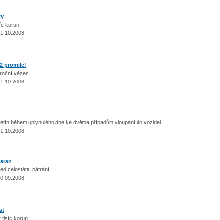
ky
íc korun.
01.10.2008
92 promile!
 roční vězení.
01.10.2008
 Vsetín během uplynulého dne ke dvěma případům vloupání do vozidel.
01.10.2008
haran
hned celostátní pátrání
30.09.2008
st
t tisíc korun