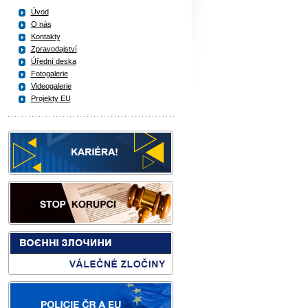
Úvod
O nás
Kontakty
Zpravodajství
Úřední deska
Fotogalerie
Videogalerie
Projekty EU