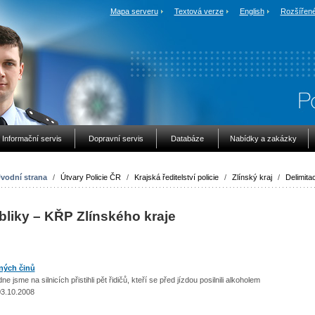
Mapa serveru
Textová verze
English
Rozšířené
Informační servis
Dopravní servis
Databáze
Nabídky a zakázky
vodní strana
/
Útvary Policie ČR
/
Krajská ředitelství policie
/
Zlínský kraj
/
Delimita
bliky – KŘP Zlínského kraje
tných činů
ne jsme na silnicích přistihli pět řidičů, kteří se před jízdou posilnili alkoholem
03.10.2008