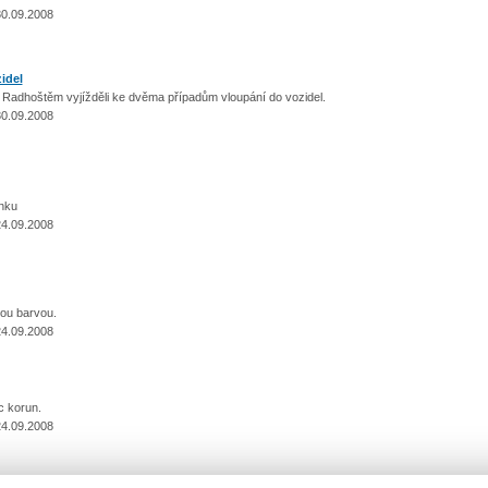
30.09.2008
idel
 Radhoštěm vyjížděli ke dvěma případům vloupání do vozidel.
30.09.2008
enku
24.09.2008
rnou barvou.
24.09.2008
íc korun.
24.09.2008