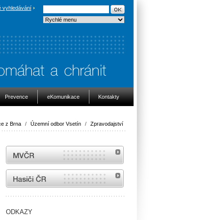
 vyhledávání
Prevence
eKomunikace
Kontakty
ce z Brna
/
Územní odbor Vsetín
/
Zpravodajství
MVČR
internetové stránky Hasiči ČR
ODKAZY