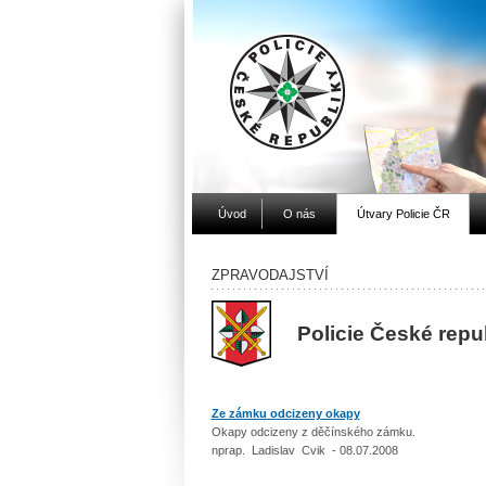
Úvod
O nás
Útvary Policie ČR
ZPRAVODAJSTVÍ
Policie České repu
Ze zámku odcizeny okapy
Okapy odcizeny z děčínského zámku.
nprap. Ladislav Cvik - 08.07.2008