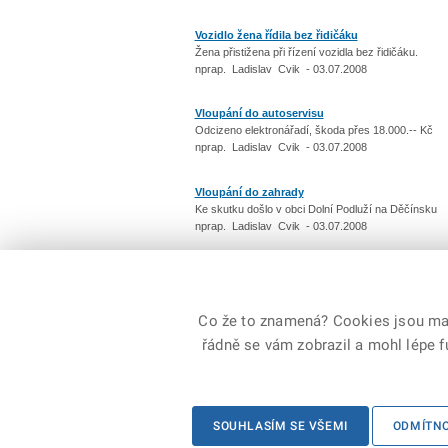
Vozidlo žena řídila bez řidičáku
Žena přistižena při řízení vozidla bez řidičáku.
nprap. Ladislav Cvik - 03.07.2008
Vloupání do autoservisu
Odcizeno elektronářadí, škoda přes 18.000.-- Kč
nprap. Ladislav Cvik - 03.07.2008
Vloupání do zahrady
Ke skutku došlo v obci Dolní Podluží na Děčínsku
nprap. Ladislav Cvik - 03.07.2008
Počet: 3566 / 357
p
Co že to znamená? Cookies jsou malé
řádně se vám zobrazil a mohl lépe 
© 2026 Policie ČR, všechna práva vyhrazena
SOUHLASÍM SE VŠEMI
ODMÍTN