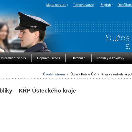
Mapa serveru
Textová verze
English
Rozšířené
Informační servis
Dopravní servis
Databáze
Nabídky a zakázky
Úvodní strana
/
Útvary Policie ČR
/
Krajská ředitelství pol
bliky – KŘP Ústeckého kraje