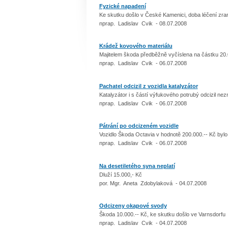
Fyzické napadení
Ke skutku došlo v České Kamenici, doba léčení zra
nprap. Ladislav Cvik - 08.07.2008
Krádež kovového materiálu
Majitelem škoda předběžně vyčíslena na částku 20.
nprap. Ladislav Cvik - 06.07.2008
Pachatel odcizil z vozidla katalyzátor
Katalyzátor i s částí výfukového potrubý odcizil ne
nprap. Ladislav Cvik - 06.07.2008
Pátrání po odcizeném vozidle
Vozidlo Škoda Octavia v hodnotě 200.000.-- Kč byl
nprap. Ladislav Cvik - 06.07.2008
Na desetiletého syna neplatí
Dluží 15.000,- Kč
por. Mgr. Aneta Zdobylaková - 04.07.2008
Odcizeny okapové svody
Škoda 10.000.-- Kč, ke skutku došlo ve Varnsdorfu
nprap. Ladislav Cvik - 04.07.2008