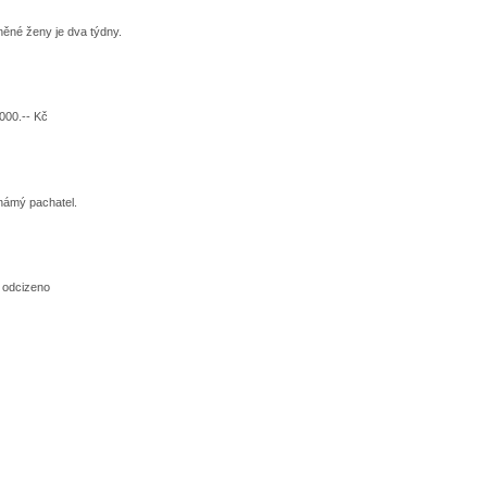
něné ženy je dva týdny.
000.-- Kč
známý pachatel.
o odcizeno