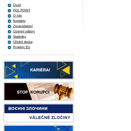
Úvod
POL POINT
O nás
Kontakty
Zpravodajství
Územní odbory
Statistiky
Úřední deska
Projekty EU