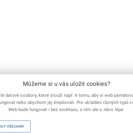
Můžeme si u vás uložit cookies?
ředchozí
|
1
...
348
349
350
351
352
353
354
355
356
357
|
další
 datové soubory, které slouží např. k tomu, aby si web pamatoval
fungovat nebo abychom jej zlepšovali. Pro ukládání různých typů 
e-mailem
vytisknout
Facebook
X
Web bude fungovat i bez souhlasu, s ním ale o něco lépe.
Corp.
Mapa serveru
|
Kontakty
|
Facebook
|
Instagram
|
X Corp.
|
OUT VŠECHNY