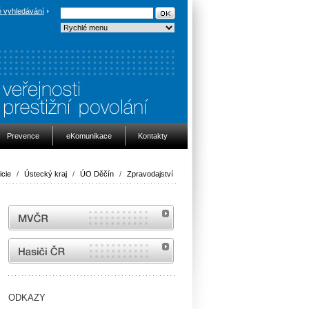
 vyhledávání
Prevence
eKomunikace
Kontakty
icie
/
Ústecký kraj
/
ÚO Děčín
/
Zpravodajství
MVČR
internetové stránky Hasiči ČR
ODKAZY